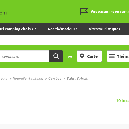
Vos vacances en cam
el camping choisir ?
Nos thématiques
Sites touristiques
Carte
Théma
ou
mping
Nouvelle-Aquitaine
Corrèze
Saint-Privat
L
10
loc