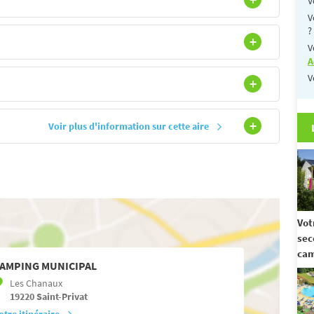
V
V
?
V
A
V
Voir plus d'information sur cette aire
Vot
sec
ca
AMPING MUNICIPAL
Les Chanaux
19220
Saint-Privat
otre itinéraire