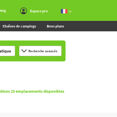
Aller au menu
Aller au contenu
Aller à la recherche
ping
Espace pro
Chaînes de campings
Bons plans
tique
Recherche avancée
ations
25
emplacements disponibles