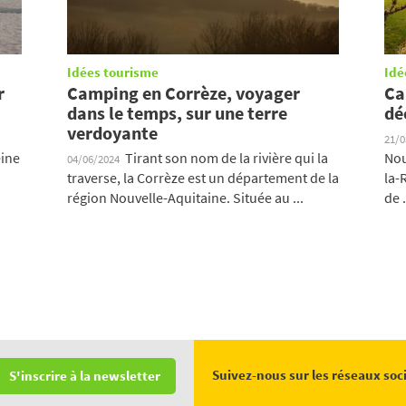
Idées tourisme
Idé
r
Camping en Corrèze, voyager
Ca
dans le temps, sur une terre
dé
verdoyante
21/
eine
Tirant son nom de la rivière qui la
Nou
04/06/2024
traverse, la Corrèze est un département de la
la-
région Nouvelle-Aquitaine. Située au ...
de .
Suivez-nous sur les réseaux soc
S'inscrire à la newsletter