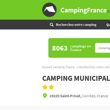
Recherchez votre camping
Qu
8063
campings
en
France
Accueil camping france
Recherchez votre ca
CAMPING MUNICIPA
19220 Saint-Privat,
Corrèze, France