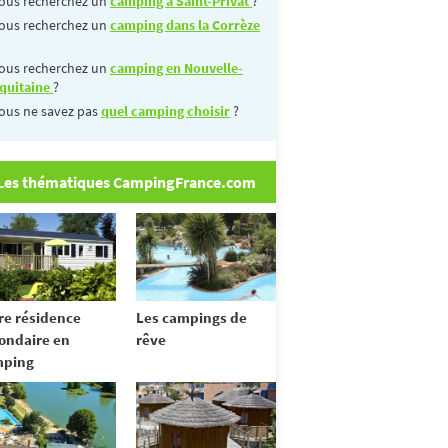
ous recherchez un
camping à Saint-Privat
?
ous recherchez un
camping dans la Corrèze
ous recherchez un
camping en Nouvelle-
quitaine
?
ous ne savez pas
quel camping choisir
?
Les thématiques CampingFrance.com
re résidence
Les campings de
ondaire en
rêve
mping