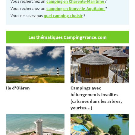
Vous recherchez un
camping en Charente-Maritime
?
Vous recherchez un
camping en Nouvelle-Aquitaine
?
Vous ne savez pas
quel camping choisir
?
Les thématiques CampingFrance.com
Ile d'Oléron
Campings avec
hébergements insolites
(cabanes dans les arbres,
yourtes...)