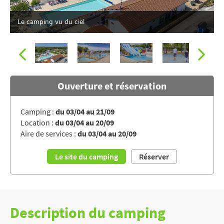
Le camping vu du ciel
Ouverture et réservation
Camping :
du 03/04 au 21/09
Location :
du 03/04 au 20/09
La piscine du camping LE DOMAINE D'OLÉRON
Aire de services :
du 03/04 au 20/09
Le site du camping
Réserver
Description du camping