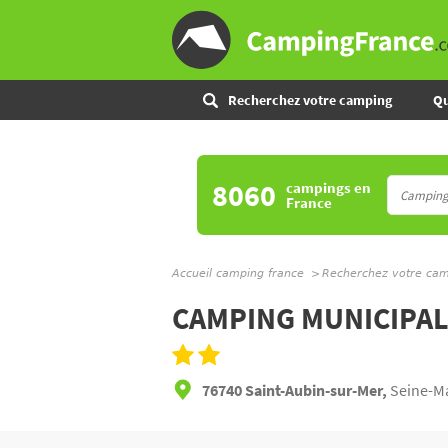
Recherchez votre camping
Qu
8060
campings
en
France
Accueil camping france
Recherchez votre ca
CAMPING MUNICIPAL
76740 Saint-Aubin-sur-Mer,
Seine-Ma