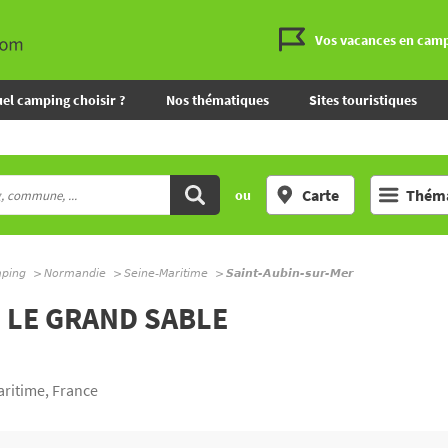
Vos vacances en cam
el camping choisir ?
Nos thématiques
Sites touristiques
Carte
Théma
ou
mping
Normandie
Seine-Maritime
Saint-Aubin-sur-Mer
 LE GRAND SABLE
ritime, France