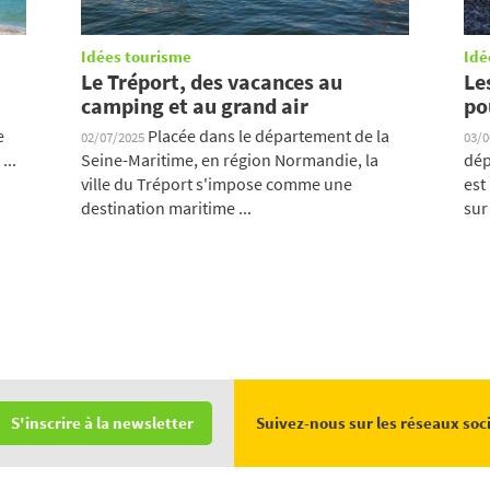
Idées tourisme
Idé
Le Tréport, des vacances au
Le
camping et au grand air
po
e
Placée dans le département de la
02/07/2025
03/
...
Seine-Maritime, en région Normandie, la
dép
ville du Tréport s'impose comme une
est
destination maritime ...
sur 
Suivez-nous sur les réseaux soc
S'inscrire à la newsletter