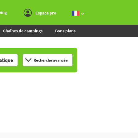
Aller au menu
Aller au contenu
Aller à la recherche
ping
Espace pro
Chaînes de campings
Bons plans
tique
Recherche avancée