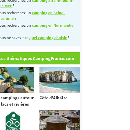
ous recherchez un
camping à Saint-Aubin-
ur-Mer
?
ous recherchez un
camping en Seine-
aritime
?
ous recherchez un
camping en Normandie
ous ne savez pas
quel camping choisir
?
Les thématiques CampingFrance.com
 campings autour
Côte d'Albâtre
 lacs et rivières