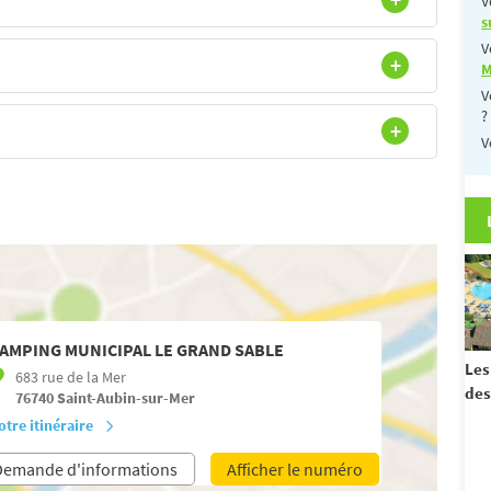
V
s
V
M
V
?
V
AMPING MUNICIPAL LE GRAND SABLE
Les
683 rue de la Mer
des
76740
Saint-Aubin-sur-Mer
otre itinéraire
Demande d'informations
Afficher le numéro