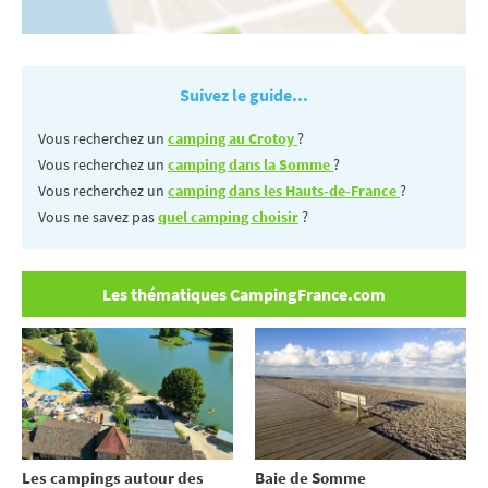
Suivez le guide...
Vous recherchez un
camping au Crotoy
?
Vous recherchez un
camping dans la Somme
?
Vous recherchez un
camping dans les Hauts-de-France
?
Vous ne savez pas
quel camping choisir
?
Les thématiques CampingFrance.com
Les campings autour des
Baie de Somme