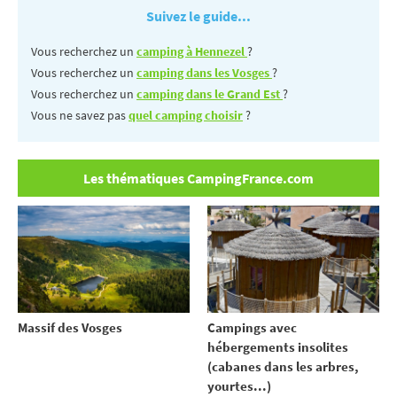
Suivez le guide...
Vous recherchez un
camping à Hennezel
?
Vous recherchez un
camping dans les Vosges
?
Vous recherchez un
camping dans le Grand Est
?
Vous ne savez pas
quel camping choisir
?
Les thématiques CampingFrance.com
Massif des Vosges
Campings avec
hébergements insolites
(cabanes dans les arbres,
yourtes...)