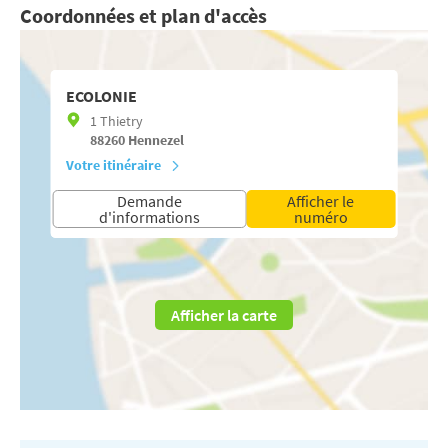
Coordonnées et plan d'accès
ECOLONIE
1 Thietry
88260
Hennezel
Votre itinéraire
Demande
Afficher le
d'informations
numéro
Afficher la carte