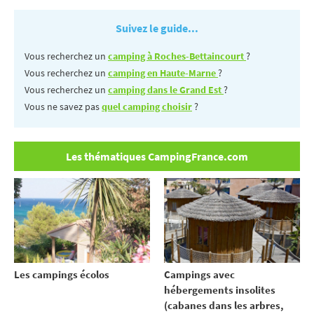
Suivez le guide...
Vous recherchez un
camping à Roches-Bettaincourt
?
Vous recherchez un
camping en Haute-Marne
?
Vous recherchez un
camping dans le Grand Est
?
Vous ne savez pas
quel camping choisir
?
Les thématiques CampingFrance.com
Les campings écolos
Campings avec
hébergements insolites
(cabanes dans les arbres,