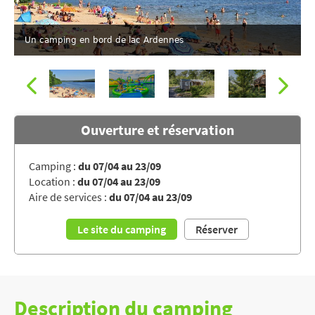
Un camping en bord de lac Ardennes
Ouverture et réservation
Camping :
du 07/04 au 23/09
Location :
du 07/04 au 23/09
Activités sportives pour petits et grands
Aire de services :
du 07/04 au 23/09
Le site du camping
Réserver
Description du camping