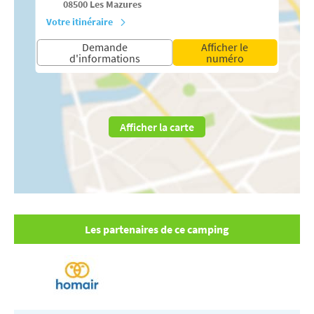
08500
Les Mazures
Votre itinéraire
Demande
Afficher le
d'informations
numéro
Afficher la carte
Les partenaires de ce camping