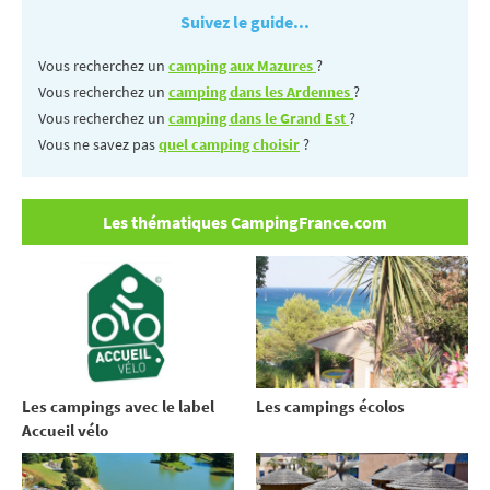
Suivez le guide...
Vous recherchez un
camping aux Mazures
?
Vous recherchez un
camping dans les Ardennes
?
Vous recherchez un
camping dans le Grand Est
?
Vous ne savez pas
quel camping choisir
?
Les thématiques CampingFrance.com
Les campings avec le label
Les campings écolos
Accueil vélo