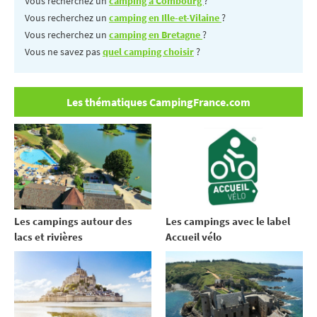
Vous recherchez un
camping à Combourg
?
Vous recherchez un
camping en Ille-et-Vilaine
?
Vous recherchez un
camping en Bretagne
?
Vous ne savez pas
quel camping choisir
?
Les thématiques CampingFrance.com
Les campings autour des
Les campings avec le label
lacs et rivières
Accueil vélo