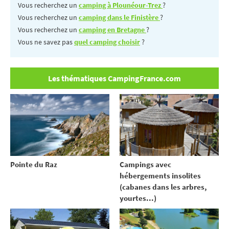
Vous recherchez un
camping à Plounéour-Trez
?
Vous recherchez un
camping dans le Finistère
?
Vous recherchez un
camping en Bretagne
?
Vous ne savez pas
quel camping choisir
?
Les thématiques CampingFrance.com
Pointe du Raz
Campings avec
hébergements insolites
(cabanes dans les arbres,
yourtes...)