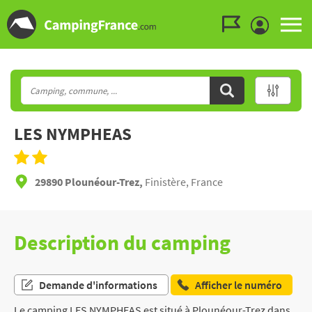
Aller au menu
Aller au contenu
Aller à la recherche
LES NYMPHEAS
29890 Plounéour-Trez,
Finistère, France
Description du camping
Demande d'informations
Afficher le numéro
Le camping LES NYMPHEAS est situé à Plounéour-Trez dans