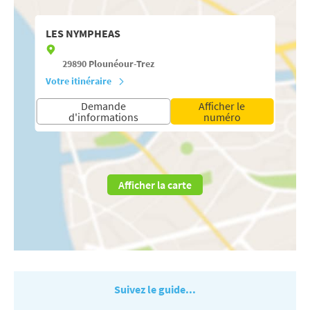
LES NYMPHEAS
29890
Plounéour-Trez
Votre itinéraire
Demande
Afficher le
d'informations
numéro
Afficher la carte
Suivez le guide...