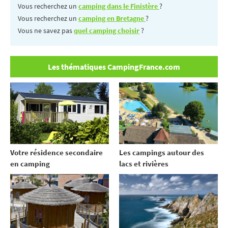
Vous recherchez un
camping dans le Finistère
?
Vous recherchez un
camping en Bretagne
?
Vous ne savez pas
quel camping choisir
?
Les thématiques CampingFrance.com
Votre résidence secondaire
Les campings autour des
en camping
lacs et rivières