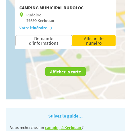
CAMPING MUNICIPAL RUDOLOC
Rudoloc
29890
Kerlouan
Votre itinéraire
Demande
Afficher le
d'informations
numéro
Afficher la carte
Suivez le guide...
Vous recherchez un
camping à Kerlouan
?