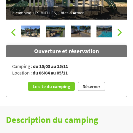
Le camping LES MIELLES, Côtes-d'Armor
Ouverture et réservation
Camping :
du 15/03 au 15/11
Location :
du 06/04 au 05/11
Le camping LES MIELLES, Côtes-d'Armor
Le site du camping
Réserver
Description du camping