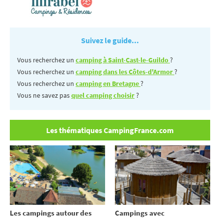
Suivez le guide...
Vous recherchez un
camping à Saint-Cast-le-Guildo
?
Vous recherchez un
camping dans les Côtes-d'Armor
?
Vous recherchez un
camping en Bretagne
?
Vous ne savez pas
quel camping choisir
?
Les thématiques CampingFrance.com
Les campings autour des
Campings avec