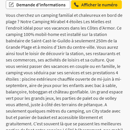
Demande d'informations
Afficher le numéro
Vous cherchez un camping familial et chaleureux en bord de
plage ? Notre Camping Mirabel 4 étoiles Les Mielles est
l’endroit idéal pour vos vacances dans les Côtes d’Armor. Ce
camping 100% mobil-home est installé sur la station
balnéaire de Saint-Cast-le-Guildo à seulement 250m de la
Grande Plage et à moins d’1km du centre-ville. Vous aurez
ainsi tout le loisir de découvrir la station, ses restaurants et
ses commerces, ses activités de loisirs et sa culture. Que
vous veniez passer des vacances en couple ou en famille, le
camping vous séduira par ses services et ses prestations 4
étoiles : piscine extérieure chauffée ouverte de mi-juin à mi-
septembre, aire de jeux pour les enfants avec bac à sable,
balançoire, toboggan et château gonflable. Un grand espace
vert pour les grands jeux, les parties de palet ou de volley
vous attend, juste à côté des terrains de pétanque. A
seulement quelques mètres du camping, un City stade avec
but et panier de basket est accessible librement et
gratuitement. C’est souvent là que se passent les meilleures
parties de foot entre copains ! Côté hébergement, nos mobil-