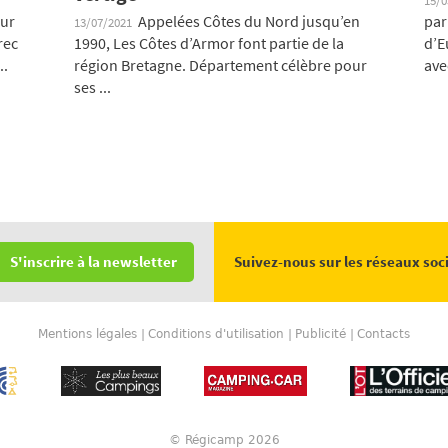
15/
sur
Appelées Côtes du Nord jusqu’en
par
13/07/2021
rec
1990, Les Côtes d’Armor font partie de la
d’E
..
région Bretagne. Département célèbre pour
ave
ses ...
Suivez-nous sur les réseaux soc
S'inscrire à la newsletter
Mentions légales
Conditions d'utilisation
Publicité
Contacts
© Régicamp 2026