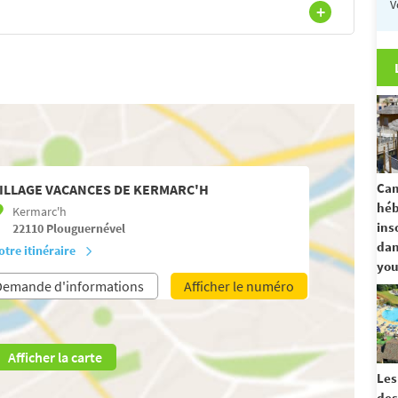
V
Cam
ILLAGE VACANCES DE KERMARC'H
hé
Kermarc'h
ins
22110
Plouguernével
dan
otre itinéraire
you
Demande d'informations
Afficher le numéro
Afficher la carte
Les
des