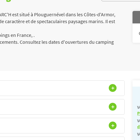
'H est situé à Plouguernével dans les Côtes-d'Armor,
 caractère et de spectaculaires paysages marins. Il est
ngs en France, .
acements. Consultez les dates d'ouvertures du camping
V
P
V
d
V