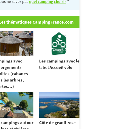
ous ne savez pas
quel camping choisir
?
Les thématiques CampingFrance.com
pings avec
Les campings avec le
bergements
label Accueil vélo
olites (cabanes
s les arbres,
rtes...)
 campings autour
Côte de granit rose
 lacs et rivières