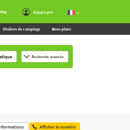
Aller au menu
Aller au contenu
Aller à la recherche
ping
Espace pro
Chaînes de campings
Bons plans
tique
Recherche avancée
nformations
Afficher le numéro