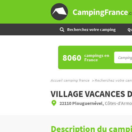
Recherchez votre camping
Qu
8060
campings
en
France
Accueil camping france
Recherchez votre ca
VILLAGE VACANCES 
22110 Plouguernével,
Côtes-d'Armo
Description du camp