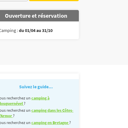
Ouverture et réservation
Camping :
du 01/04 au 31/10
Suivez le guide...
ous recherchez un
camping à
louguernével
?
ous recherchez un
camping dans les Côtes-
'Armor
?
ous recherchez un
camping en Bretagne
?