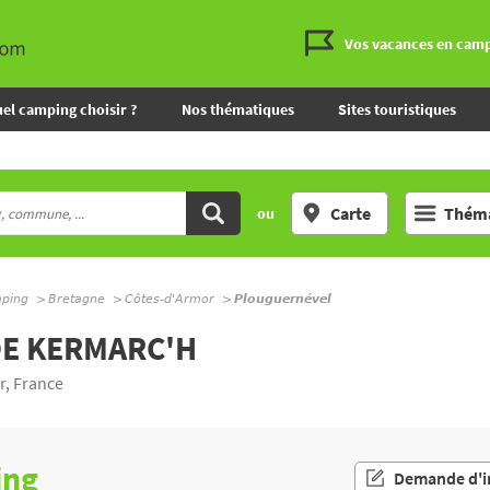
Vos vacances en cam
el camping choisir ?
Nos thématiques
Sites touristiques
Carte
Théma
ou
mping
Bretagne
Côtes-d'Armor
Plouguernével
DE KERMARC'H
r, France
ing
Demande d'i