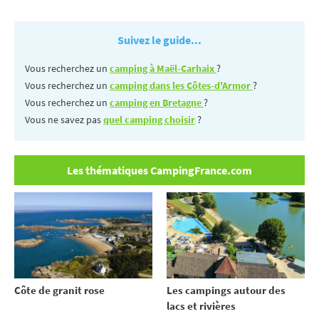
Suivez le guide...
Vous recherchez un
camping à Maël-Carhaix
?
Vous recherchez un
camping dans les Côtes-d'Armor
?
Vous recherchez un
camping en Bretagne
?
Vous ne savez pas
quel camping choisir
?
Les thématiques CampingFrance.com
Côte de granit rose
Les campings autour des
lacs et rivières