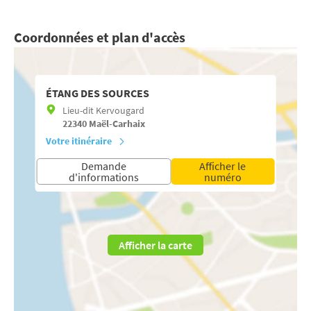
Coordonnées et plan d'accès
ÉTANG DES SOURCES
Lieu-dit Kervougard
22340
Maël-Carhaix
Votre itinéraire
Demande
Afficher le
d'informations
numéro
Afficher la carte