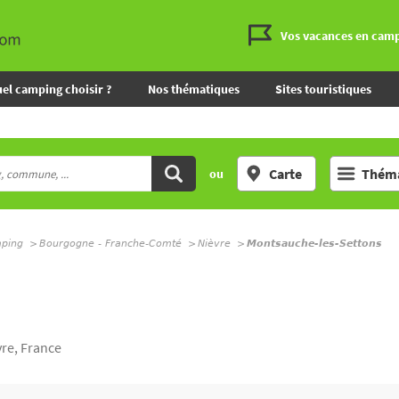
Vos vacances en cam
el camping choisir ?
Nos thématiques
Sites touristiques
Carte
Théma
ou
mping
Bourgogne - Franche-Comté
Nièvre
Montsauche-les-Settons
vre, France