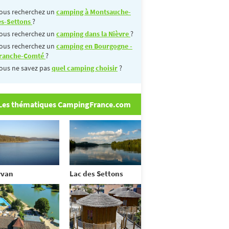
ous recherchez un
camping à Montsauche-
es-Settons
?
ous recherchez un
camping dans la Nièvre
?
ous recherchez un
camping en Bourgogne -
ranche-Comté
?
ous ne savez pas
quel camping choisir
?
Les thématiques CampingFrance.com
rvan
Lac des Settons