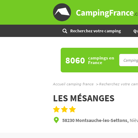
Recherchez votre camping
Qu
8060
campings
en
France
Accueil camping france
Recherchez votre ca
LES MÉSANGES
58230 Montsauche-les-Settons,
Niè