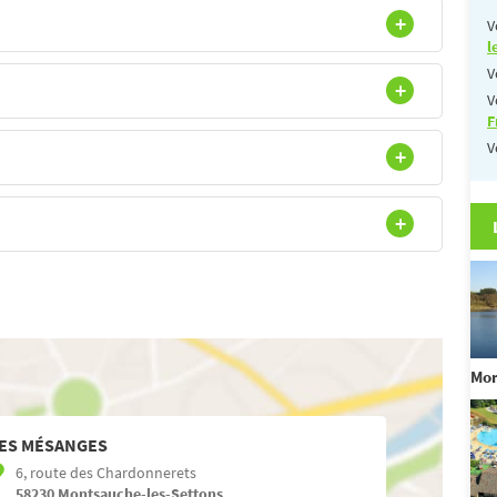
V
l
V
V
F
V
Mo
ES MÉSANGES
6, route des Chardonnerets
58230
Montsauche-les-Settons