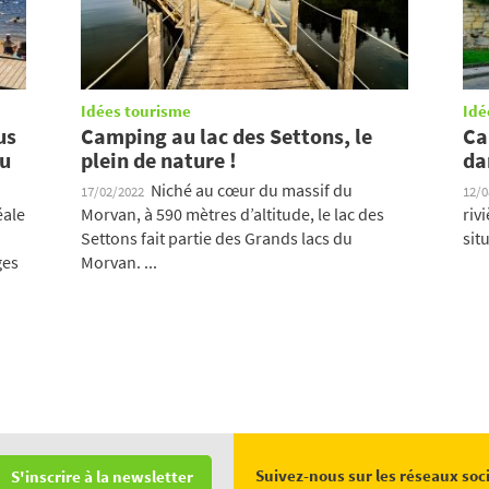
Idées tourisme
Idé
us
Camping au lac des Settons, le
Ca
au
plein de nature !
da
Niché au cœur du massif du
17/02/2022
12/
éale
Morvan, à 590 mètres d’altitude, le lac des
riv
Settons fait partie des Grands lacs du
sit
ges
Morvan. ...
Suivez-nous sur les réseaux soc
S'inscrire à la newsletter