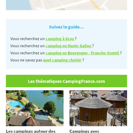
Suivez le guide...
Vous recherchez un
camping à Gray
?
Vous recherchez un
camping en Haute-Saône
?
Vous recherchez un
camping en Bourgogne - Franche-Comté
?
Vous ne savez pas
quel camping choisir
?
Les thématiques CampingFrance.com
Les campings autour des
Campings avec