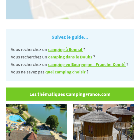
Suivez le guide...
Vous recherchez un
camping à Bonnal
?
Vous recherchez un
camping dans le Doubs
?
Vous recherchez un
camping en Bourgogne - Franche-Comté
?
Vous ne savez pas
quel camping choisir
?
Les thématiques CampingFrance.com