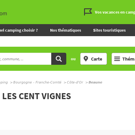
Vos vacances en cam
el camping choisir ?
Nos thématiques
Sites touristiques
Carte
Théma
ou
mping
Bourgogne - Franche-Comté
Côte-d'Or
Beaune
 LES CENT VIGNES