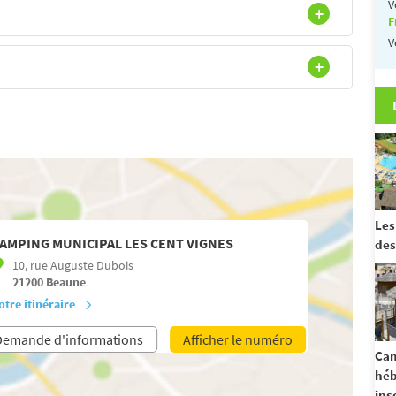
V
F
V
Les
AMPING MUNICIPAL LES CENT VIGNES
des
10, rue Auguste Dubois
21200
Beaune
otre itinéraire
Demande d'informations
Afficher le numéro
Cam
hé
ins