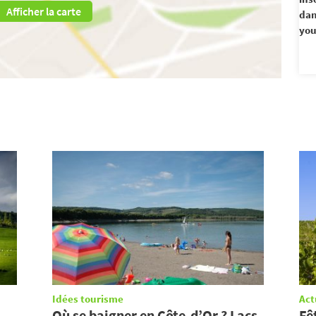
Afficher la carte
dan
you
Idées tourisme
Act
Où se baigner en Côte-d’Or ? Lacs,
Fê