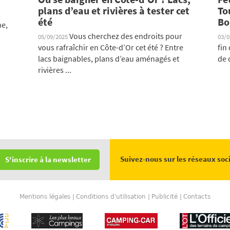
plans d’eau et rivières à tester cet
To
été
Bo
ne,
Vous cherchez des endroits pour
05/09/2025
03/
vous rafraîchir en Côte-d’Or cet été ? Entre
fin
lacs baignables, plans d’eau aménagés et
de 
rivières ...
Suivez-nous sur les réseaux soc
S'inscrire à la newsletter
Mentions légales
Conditions d'utilisation
Publicité
Contacts