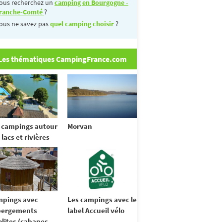
ous recherchez un
camping en Bourgogne -
ranche-Comté
?
ous ne savez pas
quel camping choisir
?
Les thématiques CampingFrance.com
 campings autour
Morvan
 lacs et rivières
pings avec
Les campings avec le
bergements
label Accueil vélo
olites (cabanes