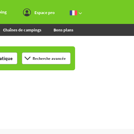
Aller au menu
Aller au contenu
Aller à la recherche
ping
Espace pro
Chaînes de campings
Bons plans
tique
Recherche avancée