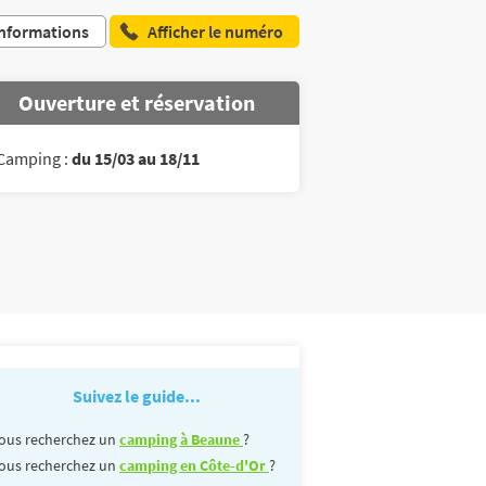
nformations
Afficher le numéro
Ouverture et réservation
Camping :
du 15/03 au 18/11
Suivez le guide...
ous recherchez un
camping à Beaune
?
ous recherchez un
camping en Côte-d'Or
?