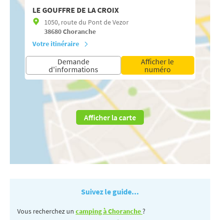
LE GOUFFRE DE LA CROIX
1050, route du Pont de Vezor
38680
Choranche
Votre itinéraire
Demande
Afficher le
d'informations
numéro
Afficher la carte
Suivez le guide...
Vous recherchez un
camping à Choranche
?