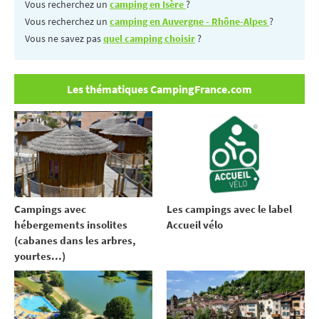
Vous recherchez un
camping en Isère
?
Vous recherchez un
camping en Auvergne - Rhône-Alpes
?
Vous ne savez pas
quel camping choisir
?
Les thématiques CampingFrance.com
Campings avec
Les campings avec le label
hébergements insolites
Accueil vélo
(cabanes dans les arbres,
yourtes...)