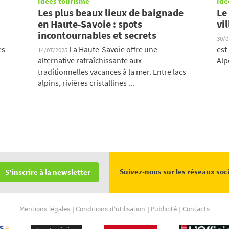
Idées tourisme
Idé
Les plus beaux lieux de baignade
Le
en Haute-Savoie : spots
vi
incontournables et secrets
30/
es
La Haute-Savoie offre une
est
14/07/2025
alternative rafraîchissante aux
Alp
traditionnelles vacances à la mer. Entre lacs
alpins, rivières cristallines ...
Suivez-nous sur les réseaux soc
S'inscrire à la newsletter
Mentions légales
Conditions d'utilisation
Publicité
Contacts