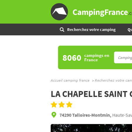
Recherchez votre camping
Qu
8060
campings
en
France
Accueil camping france
Recherchez votre ca
LA CHAPELLE SAINT
74290 Talloires-Montmin,
Haute-Sav