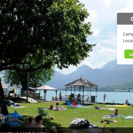
Camp
Loca
L