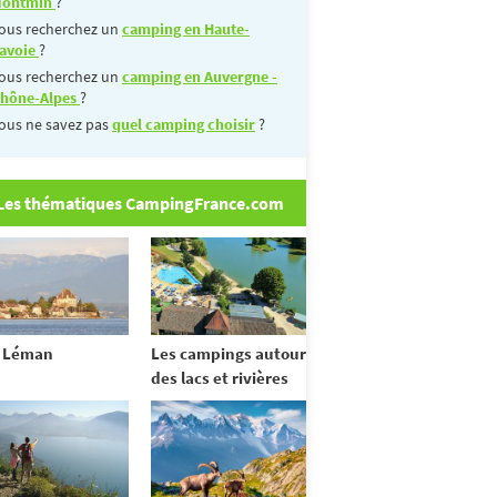
ontmin
?
ous recherchez un
camping en Haute-
avoie
?
ous recherchez un
camping en Auvergne -
hône-Alpes
?
ous ne savez pas
quel camping choisir
?
Les thématiques CampingFrance.com
 Léman
Les campings autour
des lacs et rivières