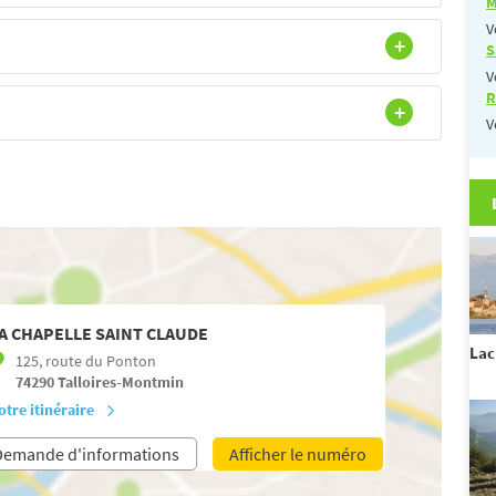
M
V
S
V
R
V
A CHAPELLE SAINT CLAUDE
Lac
125, route du Ponton
74290
Talloires-Montmin
otre itinéraire
Demande d'informations
Afficher le numéro