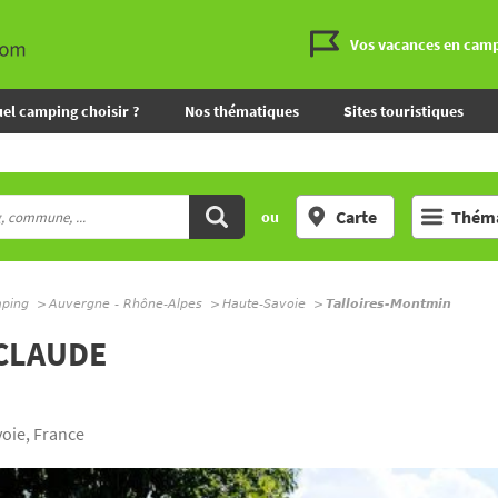
Vos vacances en cam
el camping choisir ?
Nos thématiques
Sites touristiques
Carte
Théma
ou
mping
Auvergne - Rhône-Alpes
Haute-Savoie
Talloires-Montmin
 CLAUDE
oie, France