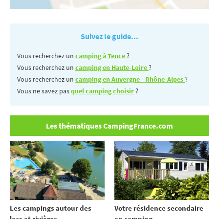
Suivez le guide...
Vous recherchez un
camping à Tence
?
Vous recherchez un
camping en Haute-Loire
?
Vous recherchez un
camping en Auvergne - Rhône-Alpes
?
Vous ne savez pas
quel camping choisir
?
Les thématiques CampingFrance.com
Votre résidence secondaire
Les campings autour des
en camping
lacs et rivières