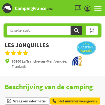
Ga naar menu
Ga naar inhoud
Ga naar zoeken
LES JONQUILLES
85360 La Tranche-sur-Mer,
Vendée,
Frankrijk
Beschrijving van de camping
Vraag om informatie
Het nummer weergeven