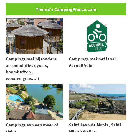
Thema's CampingFrance.com
Campings met bijzondere
Campings met het label
accomodaties ( yurts,
Accueil Vélo
boomhutten,
woonwagens... )
Campings aan een meer of
Saint Jean de Monts, Saint
rivier
Hilaire de Riez