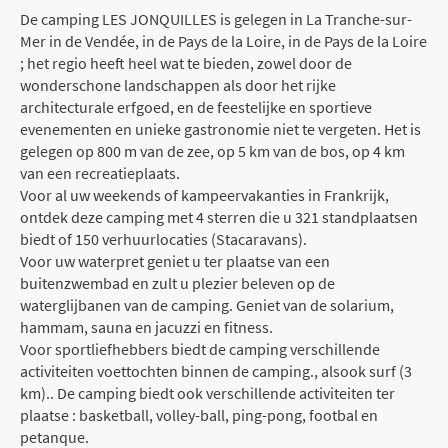
De camping LES JONQUILLES is gelegen in La Tranche-sur-
Mer in de Vendée, in de Pays de la Loire, in de Pays de la Loire
; het regio heeft heel wat te bieden, zowel door de
wonderschone landschappen als door het rijke
architecturale erfgoed, en de feestelijke en sportieve
evenementen en unieke gastronomie niet te vergeten. Het is
gelegen op 800 m van de zee, op 5 km van de bos, op 4 km
van een recreatieplaats.
Voor al uw weekends of kampeervakanties in Frankrijk,
ontdek deze camping met 4 sterren die u 321 standplaatsen
biedt of 150 verhuurlocaties (Stacaravans).
Voor uw waterpret geniet u ter plaatse van een
buitenzwembad en zult u plezier beleven op de
waterglijbanen van de camping. Geniet van de solarium,
hammam, sauna en jacuzzi en fitness.
Voor sportliefhebbers biedt de camping verschillende
activiteiten voettochten binnen de camping., alsook surf (3
km).. De camping biedt ook verschillende activiteiten ter
plaatse : basketball, volley-ball, ping-pong, footbal en
petanque.