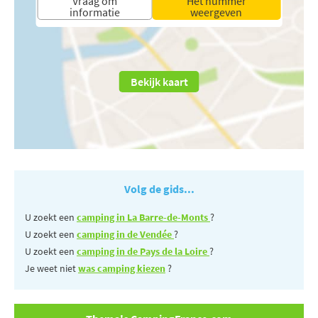
Vraag om
Het nummer
informatie
weergeven
Bekijk kaart
Volg de gids...
U zoekt een
camping in La Barre-de-Monts
?
U zoekt een
camping in de Vendée
?
U zoekt een
camping in de Pays de la Loire
?
Je weet niet
was camping kiezen
?