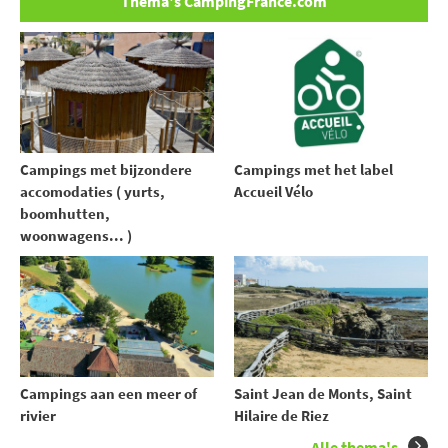
Thema's CampingFrance.com
Campings met bijzondere
Campings met het label
accomodaties ( yurts,
Accueil Vélo
boomhutten,
woonwagens... )
Campings aan een meer of
Saint Jean de Monts, Saint
rivier
Hilaire de Riez
Alle thema's