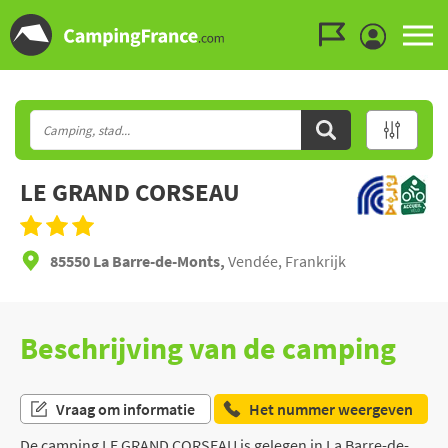
Ga naar menu
Ga naar inhoud
Ga naar zoeken
LE GRAND CORSEAU
85550 La Barre-de-Monts,
Vendée, Frankrijk
Beschrijving van de camping
Vraag om informatie
Het nummer weergeven
De camping LE GRAND CORSEAU is gelegen in La Barre-de-