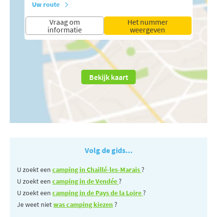
Uw route
Vraag om
Het nummer
informatie
weergeven
Bekijk kaart
Volg de gids...
U zoekt een
camping in Chaillé-les-Marais
?
U zoekt een
camping in de Vendée
?
U zoekt een
camping in de Pays de la Loire
?
Je weet niet
was camping kiezen
?