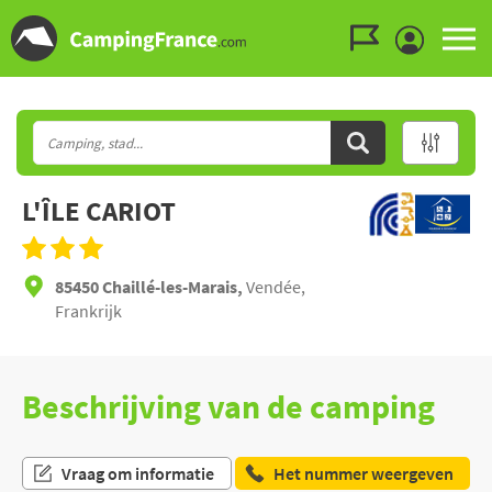
Ga naar menu
Ga naar inhoud
Ga naar zoeken
L'ÎLE CARIOT
85450 Chaillé-les-Marais,
Vendée,
Frankrijk
Beschrijving van de camping
Vraag om informatie
Het nummer weergeven