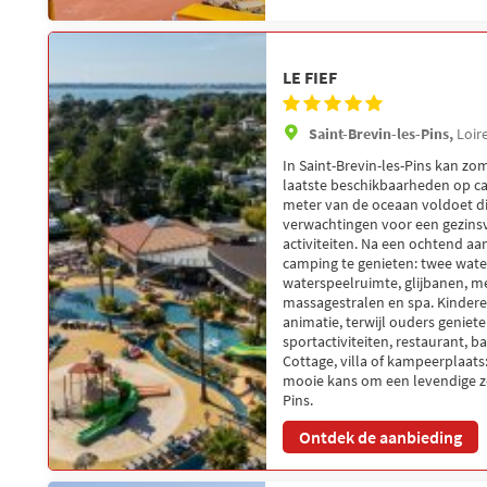
LE FIEF
Saint-Brevin-les-Pins,
Loir
In Saint-Brevin-les-Pins kan z
laatste beschikbaarheden op ca
meter van de oceaan voldoet dit
verwachtingen voor een gezins
activiteiten. Na een ochtend aan
camping te genieten: twee wat
waterspeelruimte, glijbanen, m
massagestralen en spa. Kindere
animatie, terwijl ouders geniet
sportactiviteiten, restaurant, ba
Cottage, villa of kampeerplaats:
mooie kans om een levendige zo
Pins.
Ontdek de aanbieding