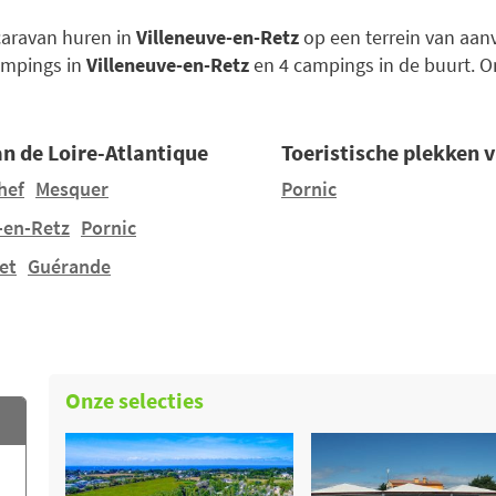
acaravan huren in
Villeneuve-en-Retz
op een terrein van aan
campings in
Villeneuve-en-Retz
en 4 campings in de buurt. 
n de Loire-Atlantique
Toeristische plekken 
hef
Mesquer
Pornic
-en-Retz
Pornic
et
Guérande
Onze selecties