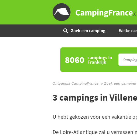
Zoek een camping
Welke ca
8060
campings
in
Frankrijk
Ontvangst CampingFrance
Zoek een camping
3 campings in Villen
U hebt gekozen voor een vakantie o
De Loire-Atlantique zal u verrassen 