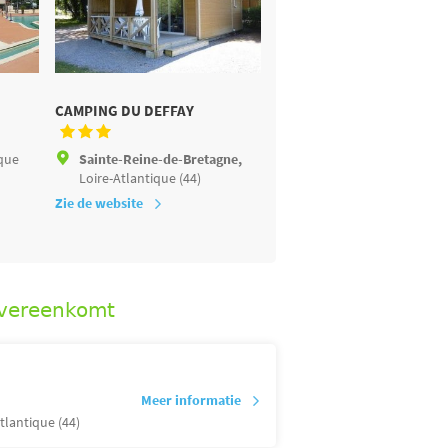
CAMPING DU DEFFAY
LE MOULIN DE L'ÉCLIS
ique
Sainte-Reine-de-Bretagne,
Assérac,
Loire-Atlantiqu
Loire-Atlantique (44)
Zie de website
Zie de website
overeenkomt
Meer informatie
tlantique (44)