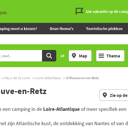
Uw vakantie op de cam
mping moet u kiezen?
Onze thema's
Toeristische plekken
Map
Thema
of
Pays de la Loire
Loire-Atlantique
Villeneuve-en-Retz
euve-en-Retz
Zie op de
p een camping in de
Loire-Atlantique
of meer specifiek een
met zijn Atlantische kust, de ontdekking van Nantes of van 