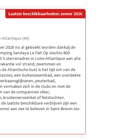
Laatste beschikbaarheden: zomer 2026
e-Atlantique (44)
omer 2026 nu al geboekt worden dankzij de
mping Sandaya Le Fief. Op slechts 800
 5-sterrenadres in Loire-Atlantique aan alle
vakantie vol strand, zwemmen en
 de Atlantische kust is het tijd om van de
erzones, een buitenzwembad, een overdekte
eerbaansglijbanen, peuterbad,
n vermaken zich in de clubs en met de
en van de ontspannen sfeer,
r, kruidenierswinkel of fietstochten.
 de laatste beschikbare verblijven zijn een
mer aan zee te beleven in Saint-Brevin-les-