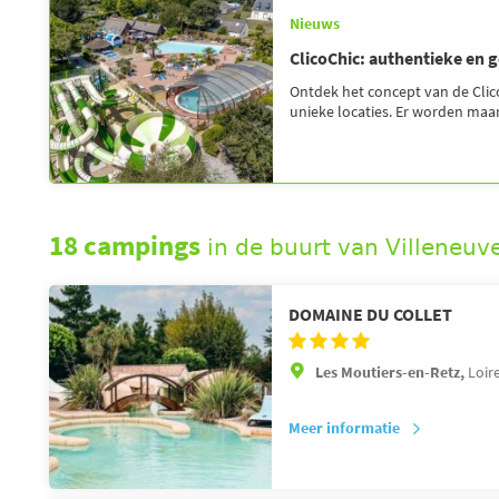
Nieuws
ClicoChic: authentieke en g
Ontdek het concept van de Clic
unieke locaties. Er worden maar 
18 campings
in de buurt van Villeneuv
DOMAINE DU COLLET
Les Moutiers-en-Retz,
Loir
Meer informatie