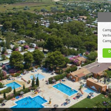
Camp
Verh
Camp
D