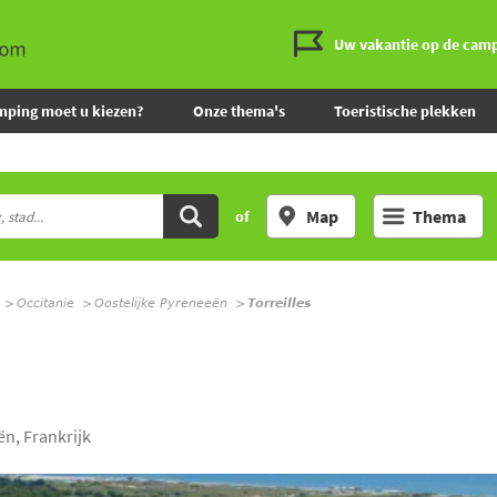
Uw vakantie op de cam
mping moet u kiezen?
Onze thema's
Toeristische plekken
Map
Thema
of
Occitanie
Oostelijke Pyreneeën
Torreilles
ën, Frankrijk