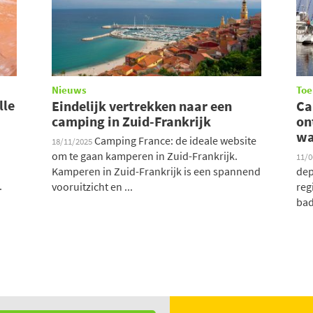
Nieuws
Toe
lle
Eindelijk vertrekken naar een
Ca
camping in Zuid-Frankrijk
on
wa
Camping France: de ideale website
18/11/2025
om te gaan kamperen in Zuid-Frankrijk.
11/
Kamperen in Zuid-Frankrijk is een spannend
dep
.
vooruitzicht en ...
reg
bad