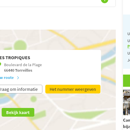
U
U
P
U
ES TROPIQUES
J
Boulevard de la Plage
66440
Torreilles
w route
raag om informatie
Het nummer weergeven
Bekijk kaart
Ca
bij