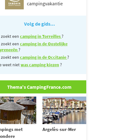
campingvakantie
Volg de gids...
 zoekt een
camping in Torreilles
?
 zoekt een
camping in de Oostelijke
yreneeën
?
 zoekt een
camping in de Occitanie
?
e weet niet
was camping kiezen
?
Thema's CampingFrance.com
mpings met
Argelès-sur-Mer
zondere