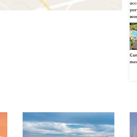
acc
yur
woo
Cam
mee