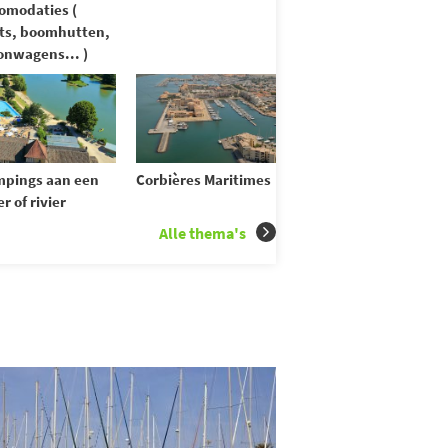
omodaties (
ts, boomhutten,
nwagens... )
pings aan een
Corbières Maritimes
r of rivier
Alle thema's