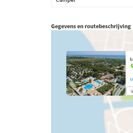
Gegevens en routebeschrijving
L
U
V