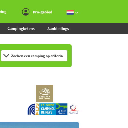
Ga naar menu
Ga naar inhoud
Ga naar zoeken
ping
Pro-gebied
Campingketens
Aanbiedings
Zoeken een camping op criteria