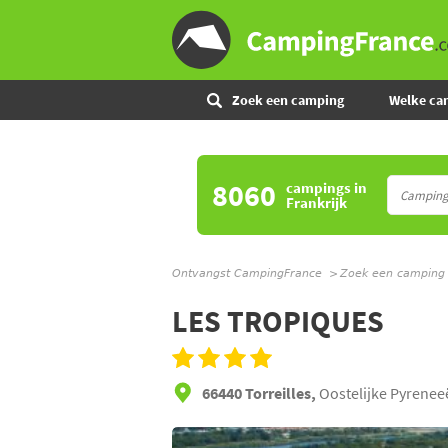
Zoek een camping
Welke ca
8060
campings
in
Frankrijk
Ontvangst CampingFrance
Zoek een camping
LES TROPIQUES
66440 Torreilles,
Oostelijke Pyrenee