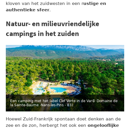
kloven van het zuidwesten in een r
ustige en
authentieke sfeer
.
Natuur- en milieuvriendelijke
campings in het zuiden
Een camping met het label Clef Verte in de Var
© Domaine de
la Sainte-Baume -Nans-les-Pins - 83)
Hoewel Zuid-Frankrijk spontaan doet denken aan de
zee en de zon, herbergt het ook een
ongelooflijke