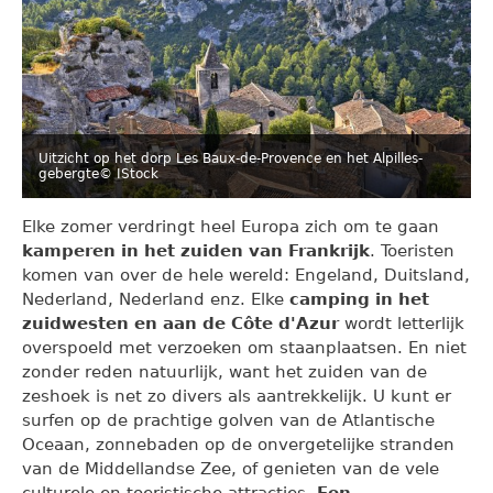
Uitzicht op het dorp Les Baux-de-Provence en het Alpilles-
gebergte
© IStock
Elke zomer verdringt heel Europa zich om te gaan
kamperen in het zuiden van Frankrijk
. Toeristen
komen van over de hele wereld: Engeland, Duitsland,
Nederland, Nederland enz. Elke
camping in het
zuidwesten en aan de Côte d'Azur
wordt letterlijk
overspoeld met verzoeken om staanplaatsen. En niet
zonder reden natuurlijk, want het zuiden van de
zeshoek is net zo divers als aantrekkelijk. U kunt er
surfen op de prachtige golven van de Atlantische
Oceaan, zonnebaden op de onvergetelijke stranden
van de Middellandse Zee, of genieten van de vele
culturele en toeristische attracties.
Een