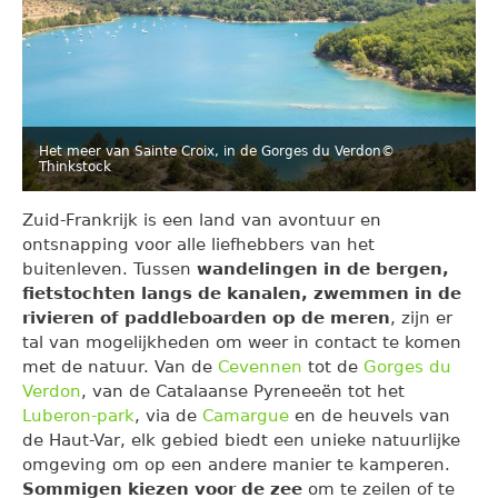
Het meer van Sainte Croix, in de Gorges du Verdon
©
Thinkstock
Zuid-Frankrijk is een land van avontuur en
ontsnapping voor alle liefhebbers van het
buitenleven. Tussen
wandelingen in de bergen,
fietstochten langs de kanalen, zwemmen in de
rivieren of paddleboarden op de meren
, zijn er
tal van mogelijkheden om weer in contact te komen
met de natuur. Van de
Cevennen
tot de
Gorges du
Verdon
, van de Catalaanse Pyreneeën tot het
Luberon-park
, via de
Camargue
en de heuvels van
de Haut-Var, elk gebied biedt een unieke natuurlijke
omgeving om op een andere manier te kamperen.
Sommigen kiezen voor de zee
om te zeilen of te