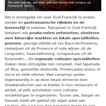
De tielle Setoise, een klein gekruid taartje met octopus en
tomaten
© iStock
Het is onmogelijk om over Zuid-Frankrijk te praten
zonder de
gastronomische rijkdom en de
levensstijl
te noemen. Kamperen in Zuid-Frankrijk
betekent ook
producenten ontmoeten, slenteren
over kleurrijke markten en lokale specialiteiten
proeven
: geurige olijfolie uit Les Baux-de-Provence,
roséwijnen uit de Provence of rode wijnen uit de
Languedoc, lavendelhoning, schapenkaas uit de
Pyreneeën... De
regionale culinaire specialiteiten
maken deze zintuiglijke reis compleet, met tapenade
uit Nice, gestoofde ratatouille, Provençaalse pistou of
socca en tielle sétoise. Veel campings spelen
tegenwoordig in op deze lokale dimensie door
streekproducten aan te bieden in hun restaurant of
winkel, of zelfs activiteiten rond culinaire
ontdekkingen te organiseren. Tussen zee, bergen en
heuvels biedt elk gebied zijn eigen palet aan
smaken, die u na een dag wandelen graag op een