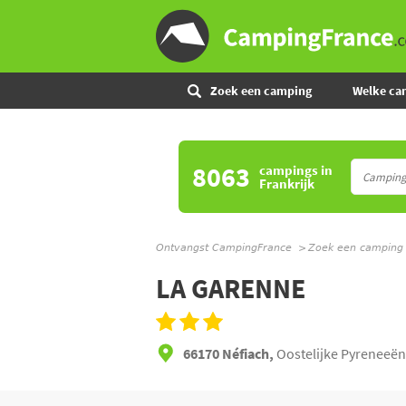
Zoek een camping
Welke ca
8063
campings
in
Frankrijk
Ontvangst CampingFrance
Zoek een camping
LA GARENNE
66170 Néfiach,
Oostelijke Pyreneeën,