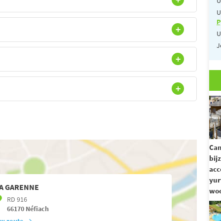
U
U
P
U
J
Ca
bij
acc
yur
A GARENNE
woo
RD 916
66170
Néfiach
w route