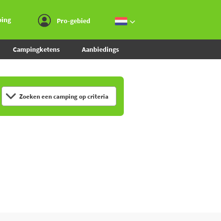
Ga naar menu
Ga naar inhoud
Ga naar zoeken
ping
Pro-gebied
Campingketens
Aanbiedings
Zoeken een camping op criteria