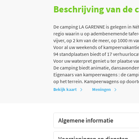
Beschrijving van de
De camping LA GARENNE is gelegen in Néfi
regio waarin u op adembenemende taferele
vijver, op 2 km van de meer, op 1000 m van
Voor al uw weekends of kampeervakanties
94 standplaatsen biedt of 17 verhuurloca
Voor uw waterpret geniet u ter plaatse 
De camping biedt animatie, dansavonde
Eigenaars van kampeerwagens : de campin
op het terrein. Kampeerwagens op doort
Bekijk kaart
Meningen
Algemene informatie
Voorzieningen en diensten