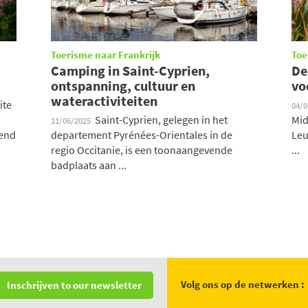
Toerisme naar Frankrijk
Toe
Camping in Saint-Cyprien,
De
ontspanning, cultuur en
vo
wateractiviteiten
ite
04/
Saint-Cyprien, gelegen in het
Mid
11/06/2025
nend
departement Pyrénées-Orientales in de
Leu
regio Occitanie, is een toonaangevende
...
badplaats aan ...
Volg ons op de netwerken :
Inschrijven to our newsletter