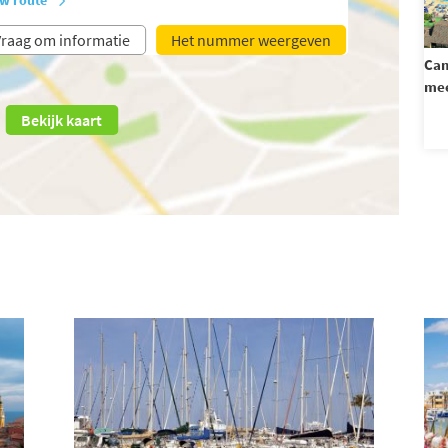
raag om informatie
Het nummer weergeven
Cam
mee
Bekijk kaart