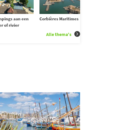
pings aan een
Corbières Maritimes
r of rivier
Alle thema's