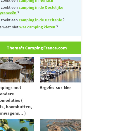
 zoekt een
camping in Néfiach
?
 zoekt een
camping in de Oostelijke
yreneeën
?
 zoekt een
camping in de Occitanie
?
e weet niet
was camping kiezen
?
Thema's CampingFrance.com
mpings met
Argelès-sur-Mer
zondere
omodaties (
ts, boomhutten,
nwagens... )