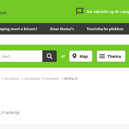
Uw vakantie op de cam
mping moet u kiezen?
Onze thema's
Toeristische plekken
Map
Thema
of
Occitanie
Oostelijke Pyreneeën
Néfiach
 Frankrijk