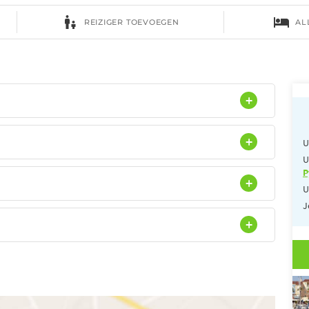
U
U
P
U
J