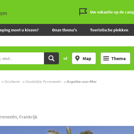
Uw vakantie op de cam
mping moet u kiezen?
Onze thema's
Toeristische plekken
Map
Thema
of
Occitanie
Oostelijke Pyreneeën
Argelès-sur-Mer
yreneeën, Frankrijk