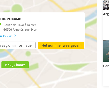
Arg
'HIPPOCAMPE
Route de Taxo à la Mer
66700
Argelès-sur-Mer
w route
raag om informatie
Het nummer weergeven
Bekijk kaart
Cor