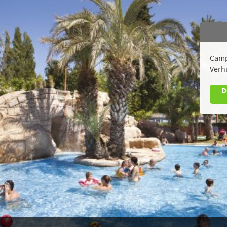
Camp
Verh
D