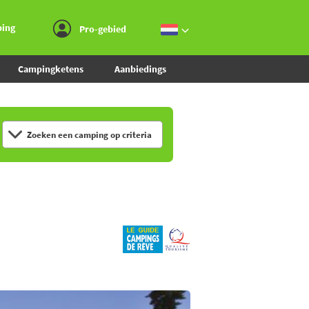
Ga naar menu
Ga naar inhoud
Ga naar zoeken
ping
Pro-gebied
Campingketens
Aanbiedings
Zoeken een camping op criteria