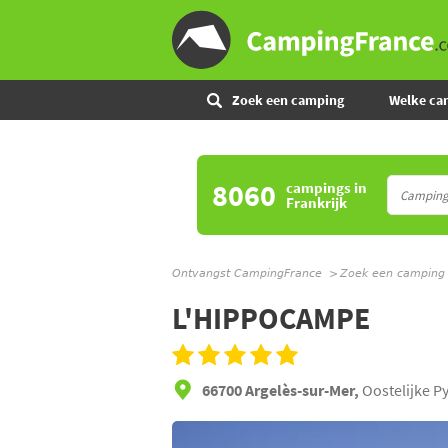
Zoek een camping
Welke ca
8060
campings
in
Frankrijk
Ontvangst CampingFrance
Zoek een camping
L'HIPPOCAMPE
66700 Argelès-sur-Mer,
Oostelijke P