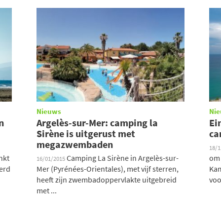
Nieuws
Ni
n
Argelès-sur-Mer: camping la
Ei
Sirène is uitgerust met
ca
megazwembaden
18/
nkt
Camping La Sirène in Argelès-sur-
om 
16/01/2015
erd
Mer (Pyrénées-Orientales), met vijf sterren,
Kam
heeft zijn zwembadoppervlakte uitgebreid
voo
met ...