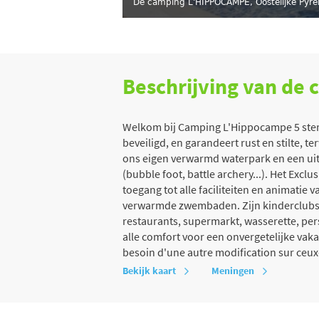
De camping L'HIPPOCAMPE, Oostelijke Pyr
Beschrijving van de
Welkom bij Camping L'Hippocampe 5 sterre
beveiligd, en garandeert rust en stilte, t
ons eigen verwarmd waterpark en een uitz
(bubble foot, battle archery...). Het Exc
toegang tot alle faciliteiten en animati
verwarmde zwembaden. Zijn kinderclubs e
restaurants, supermarkt, wasserette, per
alle comfort voor een onvergetelijke vak
besoin d'une autre modification sur ceux-
Bekijk kaart
Meningen