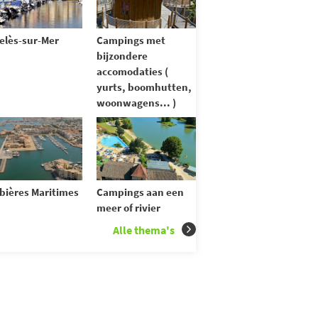
elès-sur-Mer
Campings met
bijzondere
accomodaties (
yurts, boomhutten,
woonwagens... )
bières Maritimes
Campings aan een
meer of rivier
Alle thema's