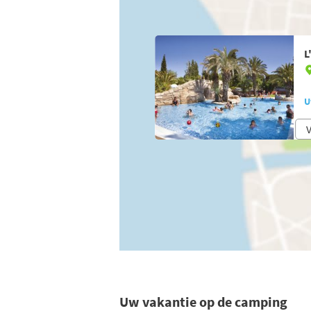
L
U
V
Uw vakantie op de camping