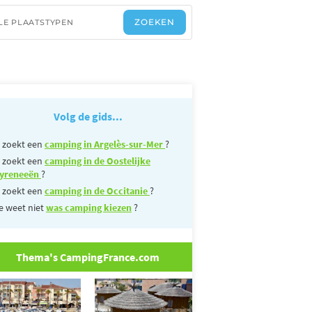
Volg de gids...
 zoekt een
camping in Argelès-sur-Mer
?
 zoekt een
camping in de Oostelijke
yreneeën
?
 zoekt een
camping in de Occitanie
?
e weet niet
was camping kiezen
?
Thema's CampingFrance.com