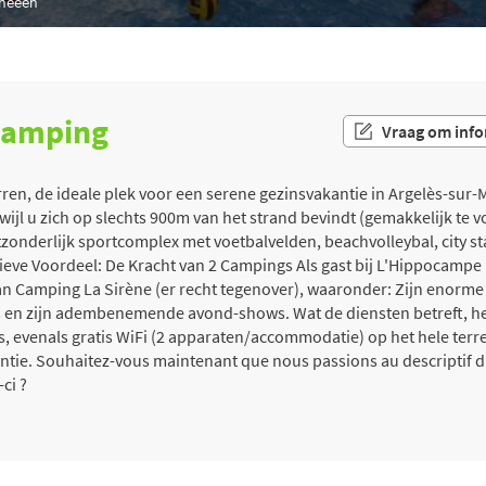
eneeën
 camping
Vraag om info
n, de ideale plek voor een serene gezinsvakantie in Argelès-sur-Me
erwijl u zich op slechts 900m van het strand bevindt (gemakkelijk te v
onderlijk sportcomplex met voetbalvelden, beachvolleybal, city st
lusieve Voordeel: De Kracht van 2 Campings Als gast bij L'Hippocampe
e van Camping La Sirène (er recht tegenover), waaronder: Zijn enorm
n zijn adembenemende avond-shows. Wat de diensten betreft, heeft
s, evenals gratis WiFi (2 apparaten/accommodatie) op het hele ter
antie. Souhaitez-vous maintenant que nous passions au descriptif 
ci ?