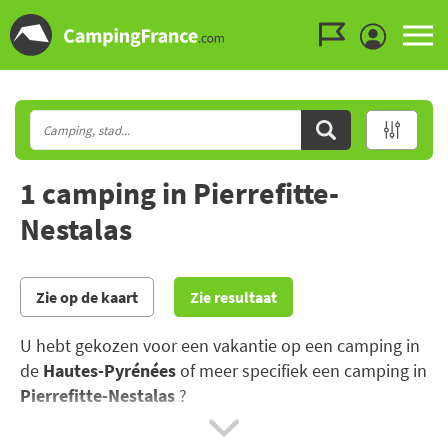
Ga naar menu
Ga naar inhoud
Ga naar zoeken
1 camping in Pierrefitte-
Nestalas
Zie op de kaart
Zie resultaat
U hebt gekozen voor een vakantie op een camping in
de
Hautes-Pyrénées
of meer specifiek een camping in
Pierrefitte-Nestalas
?
Als u iets rust, ontdekking en avontuur wilt