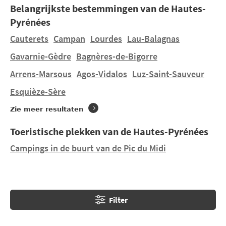
Belangrijkste bestemmingen van de Hautes-
combineren, dan verwelkomen de Hautes-Pyrenees u
Pyrénées
voor een perfecte familievakantie.
Cauterets
Campan
Lourdes
Lau-Balagnas
U wilt verblijven in een tent, een stacaravan huren in
Gavarnie-Gèdre
Bagnères-de-Bigorre
Pierrefitte-Nestalas
op een mooie 4- of 5-
Arrens-Marsous
Agos-Vidalos
Luz-Saint-Sauveur
sterrencamping ? U vindt 1 camping in
Pierrefitte-
Nestalas
en 5 campings in de buurt. Ontdek LARBEY
Esquièze-Sère
en LES 3 VALLÉES gelegen in
Argelès-Gazost
op 5,82
Zie meer resultaten
km en LES GLÈRES gelegen in
Cauterets
op 7,94 km.
Toeristische plekken van de Hautes-Pyrénées
Campings in de buurt van de Pic du Midi
Filter