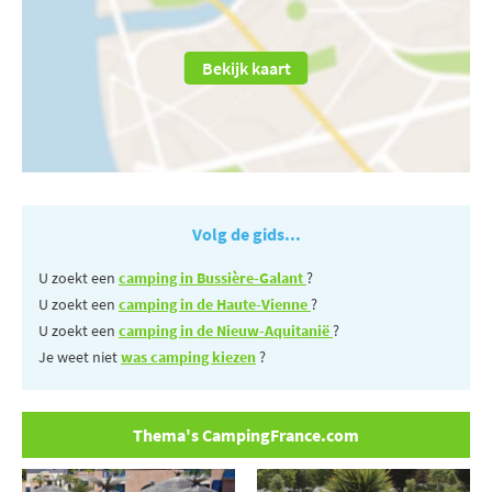
Bekijk kaart
Volg de gids...
U zoekt een
camping in Bussière-Galant
?
U zoekt een
camping in de Haute-Vienne
?
U zoekt een
camping in de Nieuw-Aquitanië
?
Je weet niet
was camping kiezen
?
Thema's CampingFrance.com