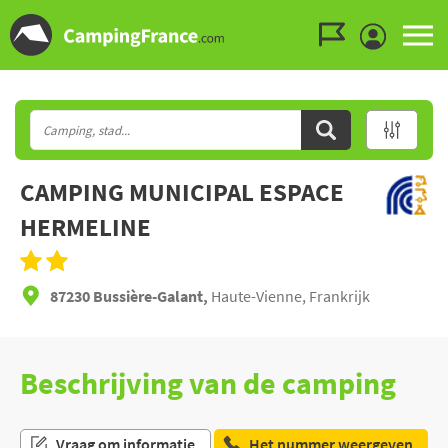
Ga naar menu
Ga naar inhoud
Ga naar zoeken
CAMPING MUNICIPAL ESPACE
HERMELINE
87230 Bussière-Galant,
Haute-Vienne, Frankrijk
Beschrijving van de camping
Vraag om informatie
Het nummer weergeven