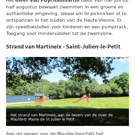
Het
meer van Puychaumartin
biedt van half juli tot
half augustus bewaakt zwemmen in een groene en
authentieke omgeving, ideaal om te picknicken of te
ontspannen in het zuiden van de Haute-Vienne. Er
zijn speeltoestellen voor kinderen en een pumptrack.
Toegang voor mindervaliden tot de zwemzone.
Strand van Martineix - Saint-Julien-le-Petit
Het strand van Martineix, aan de oevers van de rivier de
Maulde
© Mairie de St Julien le Petit
Aan de oevers van de Maulde beschikt het