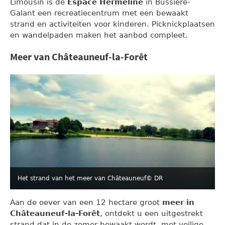
Limousin is de
Espace Hermeline
in Bussière-
Galant een recreatiecentrum met een bewaakt
strand en activiteiten voor kinderen. Picknickplaatsen
en wandelpaden maken het aanbod compleet.
Meer van Châteauneuf-la-Forêt
Het strand van het meer van Châteauneuf
© DR
Aan de oever van een 12 hectare groot
meer in
Châteauneuf-la-Forêt
, ontdekt u een uitgestrekt
strand dat in de zomer bewaakt wordt, met veilige