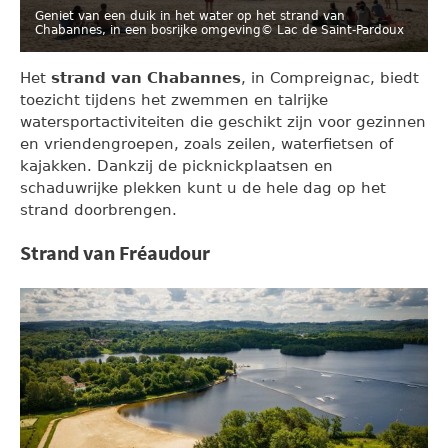
Geniet van een duik in het water op het strand van
Chabannes, in een bosrijke omgeving
© Lac de Saint-Pardoux
Het
strand van Chabannes
, in Compreignac, biedt
toezicht tijdens het zwemmen en talrijke
watersportactiviteiten die geschikt zijn voor gezinnen
en vriendengroepen, zoals zeilen, waterfietsen of
kajakken. Dankzij de picknickplaatsen en
schaduwrijke plekken kunt u de hele dag op het
strand doorbrengen.
Strand van Fréaudour