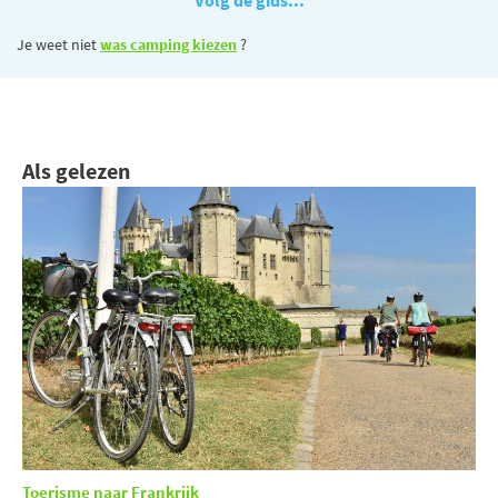
Je weet niet
was camping kiezen
?
Als gelezen
Toerisme naar Frankrijk