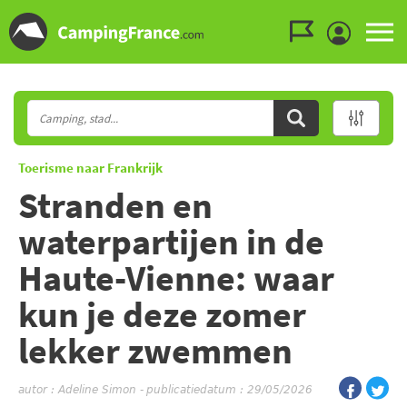
Ga naar menu
Ga naar inhoud
Ga naar zoeken
Toerisme naar Frankrijk
Stranden en
waterpartijen in de
Haute-Vienne: waar
kun je deze zomer
lekker zwemmen
autor :
Adeline Simon
-
publicatiedatum : 29/05/2026