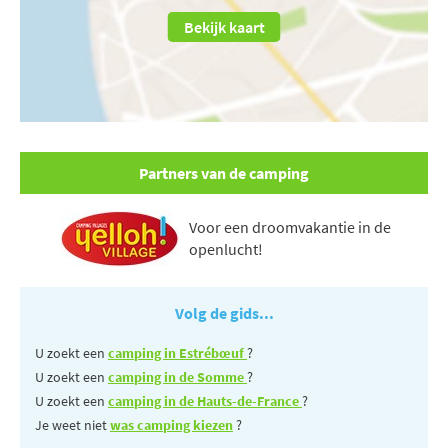
Bekijk kaart
Partners van de camping
Voor een droomvakantie in de
openlucht!
Volg de gids...
U zoekt een
camping in Estrébœuf
?
U zoekt een
camping in de Somme
?
U zoekt een
camping in de Hauts-de-France
?
Je weet niet
was camping kiezen
?