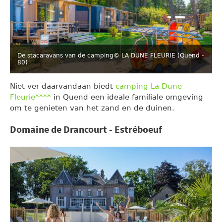
De stacaravans van de camping
© LA DUNE FLEURIE (Quend -
80)
Niet ver daarvandaan biedt
camping La Dune
Fleurie****
in Quend een ideale familiale omgeving
om te genieten van het zand en de duinen.
Domaine de Drancourt - Estréboeuf