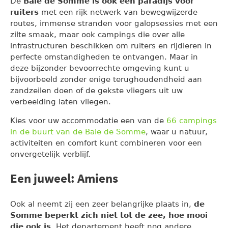
De
Baie de Somme is ook een paradijs voor
ruiters
met een rijk netwerk van bewegwijzerde
routes, immense stranden voor galopsessies met een
zilte smaak, maar ook campings die over alle
infrastructuren beschikken om ruiters en rijdieren in
perfecte omstandigheden te ontvangen. Maar in
deze bijzonder bevoorrechte omgeving kunt u
bijvoorbeeld zonder enige terughoudendheid aan
zandzeilen doen of de gekste vliegers uit uw
verbeelding laten vliegen.
Kies voor uw accommodatie een van de
66 campings
in de buurt van de Baie de Somme
, waar u natuur,
activiteiten en comfort kunt combineren voor een
onvergetelijk verblijf.
Een juweel: Amiens
Ook al neemt zij een zeer belangrijke plaats in,
de
Somme beperkt zich niet tot de zee, hoe mooi
die ook is
. Het departement heeft nog andere