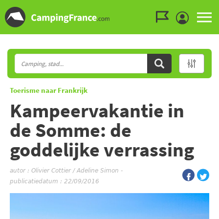
Ga naar menu
Ga naar inhoud
Ga naar zoeken
Toerisme naar Frankrijk
Kampeervakantie in
de Somme: de
goddelijke verrassing
autor :
Olivier Cottier / Adeline Simon
-
publicatiedatum : 22/09/2016