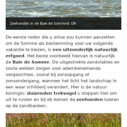
Zeehonden in de Baie de Somme
© DR
De eerste reden die u ertoe zou kunnen aanzetten
om de Somme als bestemming voor uw volgende
vakantie te kiezen, is
een uitzonderlijk natuurlijk
erfgoed
. Het beste voorbeeld hiervan is natuurlijk
de
Baie de Somme
. De uitgestrekte zandvlaktes en
zoute weiden zorgen voor adembenemende
vergezichten, vooral bij zonsopgang of
zonsondergang, wanneer het licht het landschap in
een waar schilderij verandert. Hier is de natuur
koningin:
duizenden trekvogel
s stoppen hier om
uit te rusten en bij eb komen de
zeehonden
luieren
op de zandbanken.