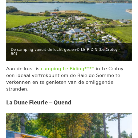
De camping vanuit de lucht gezien
© LE RIDIN (Le Crotoy -
80)
Aan de kust is
camping Le Riding****
in Le Crotoy
een ideaal vertrekpunt om de Baie de Somme te
verkennen en te genieten van de omliggende
stranden.
La Dune Fleurie – Quend