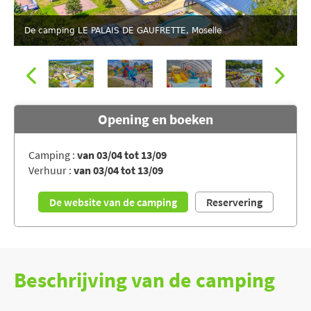
De camping LE PALAIS DE GAUFRETTE, Moselle
Opening en boeken
Camping :
van 03/04 tot 13/09
Verhuur :
van 03/04 tot 13/09
Speeltuin voor de kinderen
De website van de camping
Reservering
Beschrijving van de camping