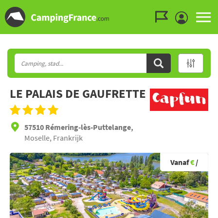
Ga naar menu
Ga naar inhoud
Ga naar zoeken
LE PALAIS DE GAUFRETTE
57510 Rémering-lès-Puttelange,
Moselle, Frankrijk
Vanaf
€
/