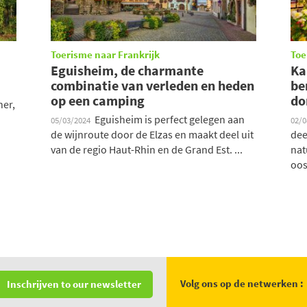
Toerisme naar Frankrijk
Toe
Eguisheim, de charmante
Ka
combinatie van verleden en heden
be
op een camping
do
ner,
Eguisheim is perfect gelegen aan
05/03/2024
02/
de wijnroute door de Elzas en maakt deel uit
dee
van de regio Haut-Rhin en de Grand Est. ...
nat
oos
Volg ons op de netwerken :
Inschrijven to our newsletter