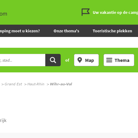
Uw vakantie op de cam
mping moet u kiezen?
Onze thema's
Toeristische plekken
Map
Thema
of
Grand Est
Haut-Rhin
Wihr-au-Val
rijk