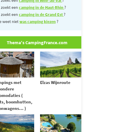
 zoekt een
camping in Wihr-au-Val
?
 zoekt een
camping in de Haut-Rhin
?
 zoekt een
camping in de Grand Est
?
e weet niet
was camping kiezen
?
Thema's CampingFrance.com
mpings met
Elzas Wijnroute
zondere
omodaties (
ts, boomhutten,
nwagens... )