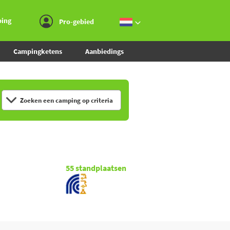
Ga naar menu
Ga naar inhoud
Ga naar zoeken
ping
Pro-gebied
Campingketens
Aanbiedings
Zoeken een camping op criteria
55
standplaatsen