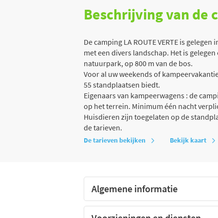
Beschrijving van de
De camping LA ROUTE VERTE is gelegen in 
met een divers landschap. Het is gelegen o
natuurpark, op 800 m van de bos.
Voor al uw weekends of kampeervakanties
55 standplaatsen biedt.
Eigenaars van kampeerwagens : de campin
op het terrein. Minimum één nacht verpli
Huisdieren zijn toegelaten op de standp
de tarieven.
De tarieven bekijken
Bekijk kaart
Algemene informatie
Voorzieningen en diensten