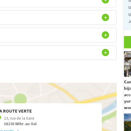
U
U
U
J
Ca
bij
acc
yur
woo
A ROUTE VERTE
13, rue de la Gare
68230
Wihr-au-Val
w route