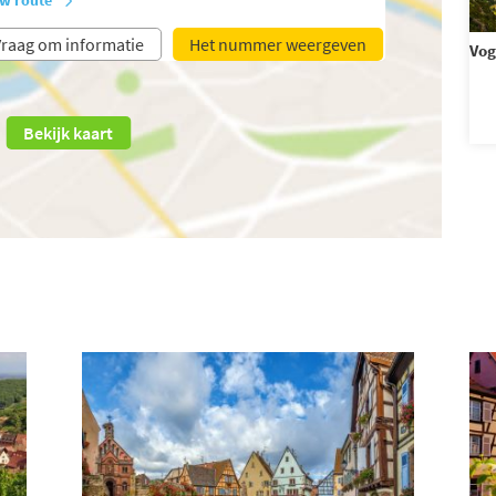
raag om informatie
Het nummer weergeven
Vog
Bekijk kaart