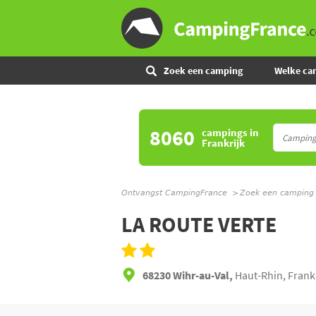
Zoek een camping
Welke ca
8060
campings
in
Frankrijk
Ontvangst CampingFrance
Zoek een camping
LA ROUTE VERTE
68230 Wihr-au-Val,
Haut-Rhin, Frank