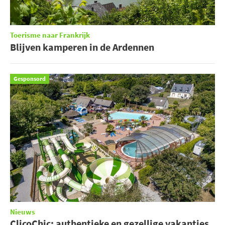
Toerisme naar Frankrijk
Blijven kamperen in de Ardennen
Gesponsord
Nieuws
ClicoChic: authentieke en gezellige vakanties