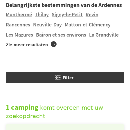
Belangrijkste bestemmingen van de Ardennes
bossen, hebben iconische monumenten, vele
versterkte kerken en middeleeuwse sites.
Monthermé
Thilay
Signy-le-Petit
Revin
Rancennes
Neuville-Day
Matton-et-Clémency
U wilt verblijven in een tent, een stacaravan huren in
Les Mazures
Bairon et ses environs
La Grandville
Charleville-Mézières
op een mooie 4- of 5-
sterrencamping ? U vindt 1 camping in
Charleville-
Zie meer resultaten
Mézières
en 1 camping in de buurt. Ontdek LE MONT
OLYMPE en LE LAC DES VIEILLES FORGES gelegen in
Les Mazures
op 13,47 km.
Filter
1 camping
komt overeen met uw
zoekopdracht