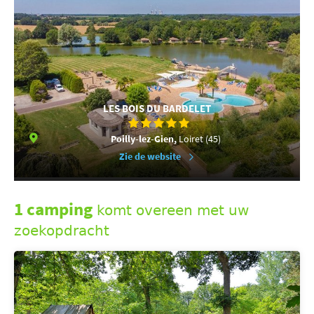
LES BOIS DU BARDELET
Poilly-lez-Gien,
Loiret (45)
Zie de website
1 camping
komt overeen met uw
zoekopdracht