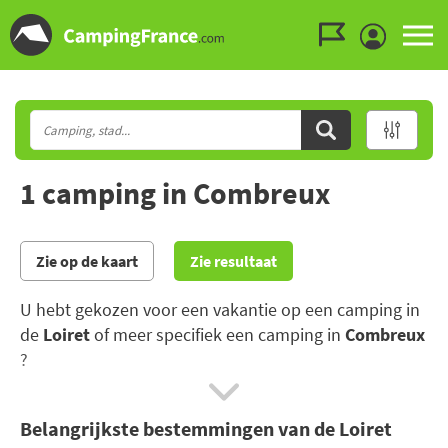
Ga naar menu
Ga naar inhoud
Ga naar zoeken
1 camping in Combreux
Zie op de kaart
Zie resultaat
U hebt gekozen voor een vakantie op een camping in
de
Loiret
of meer specifiek een camping in
Combreux
?
Op vakantie vertrekken naar de Loiret, dat is een
Belangrijkste bestemmingen van de Loiret
combinatie van natuur en cultuur: van het fort van