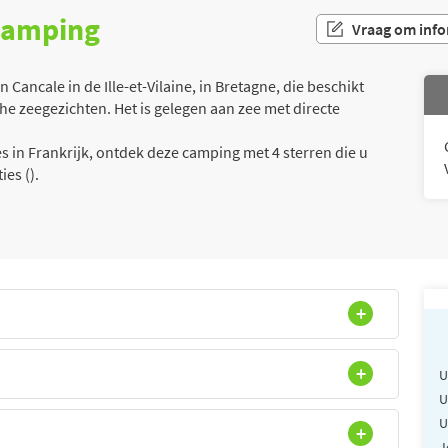
 camping
Vraag om info
ancale in de Ille-et-Vilaine, in Bretagne, die beschikt
he zeegezichten. Het is gelegen aan zee met directe
 in Frankrijk, ontdek deze camping met 4 sterren die u
es ().
U
U
U
J