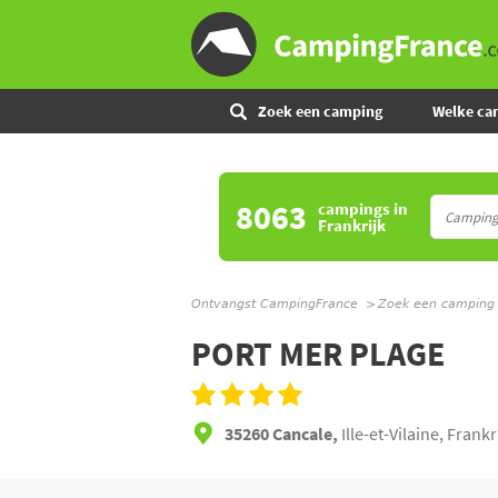
Zoek een camping
Welke ca
8063
campings
in
Frankrijk
Ontvangst CampingFrance
Zoek een camping
PORT MER PLAGE
35260 Cancale,
Ille-et-Vilaine, Frankr