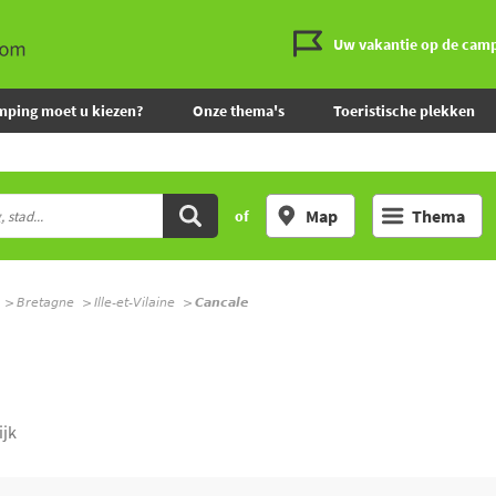
Uw vakantie op de cam
mping moet u kiezen?
Onze thema's
Toeristische plekken
Map
Thema
of
Bretagne
Ille-et-Vilaine
Cancale
ijk