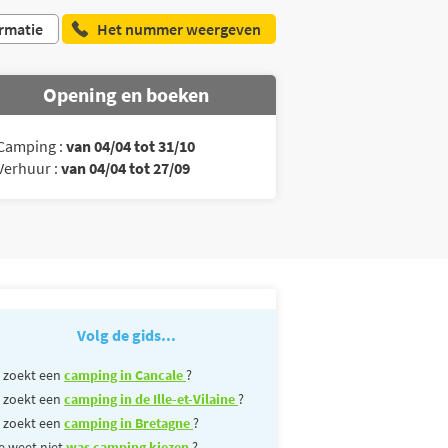
rmatie
Het nummer weergeven
Opening en boeken
Camping :
van 04/04 tot 31/10
Verhuur :
van 04/04 tot 27/09
Volg de gids...
 zoekt een
camping in Cancale
?
 zoekt een
camping in de Ille-et-Vilaine
?
 zoekt een
camping in Bretagne
?
e weet niet
was camping kiezen
?