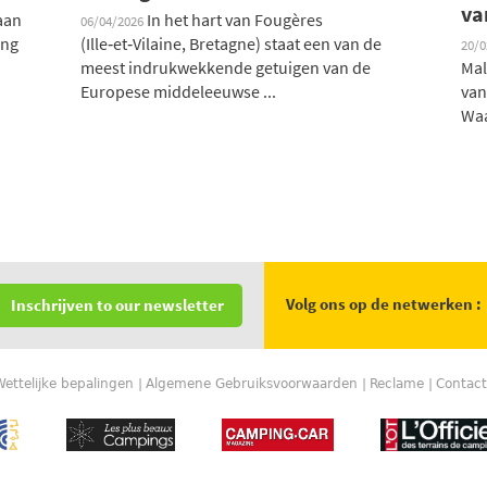
va
aan
In het hart van Fougères
06/04/2026
ing
(Ille‑et‑Vilaine, Bretagne) staat een van de
20/
meest indrukwekkende getuigen van de
Mal
Europese middeleeuwse ...
van
Waa
Volg ons op de netwerken :
Inschrijven to our newsletter
Wettelijke bepalingen
Algemene Gebruiksvoorwaarden
Reclame
Contact