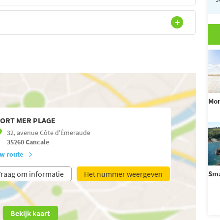
Mon
ORT MER PLAGE
32, avenue Côte d'Émeraude
35260
Cancale
w route
raag om informatie
Het nummer weergeven
Sm
Bekijk kaart