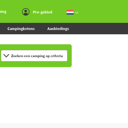
Ga naar menu
Ga naar inhoud
Ga naar zoeken
ping
Pro-gebied
Campingketens
Aanbiedings
Zoeken een camping op criteria