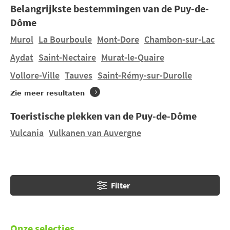
Belangrijkste bestemmingen van de Puy-de-
twee regionale parken, spa's en wintersportstations.
Dôme
Er zijn geen campings direct in
Thiers
.
Murol
La Bourboule
Mont-Dore
Chambon-sur-Lac
CampingFrance.com helpt u echter met het vinden
Aydat
Saint-Nectaire
Murat-le-Quaire
van een van de 2 campings in de buurt van Thiers : 2
Vollore-Ville
Tauves
Saint-Rémy-sur-Durolle
campings te
Saint-Rémy-sur-Durolle op 5,74 km
.
Zie meer resultaten
Toeristische plekken van de Puy-de-Dôme
Vulcania
Vulkanen van Auvergne
Filter
Onze selecties