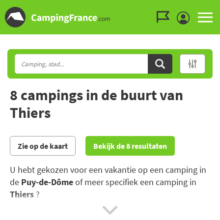
Ga naar menu
Ga naar inhoud
Ga naar zoeken
8 campings in de buurt van
Thiers
Zie op de kaart
Bekijk de 8 resultaten
U hebt gekozen voor een vakantie op een camping in
de
Puy-de-Dôme
of meer specifiek een camping in
Thiers
?
De Puy-de-Dome is een land van vulkanen en telt