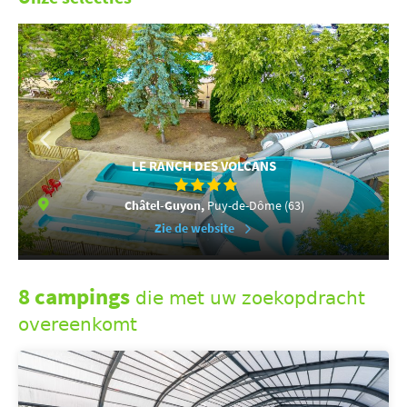
LE RANCH DES VOLCANS
Châtel-Guyon,
Puy-de-Dôme (63)
Zie de website
8 campings
die met uw zoekopdracht
overeenkomt