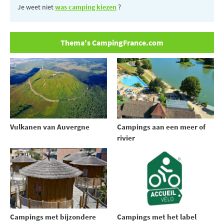
Je weet niet
was camping kiezen
?
Thema's CampingFrance.com
Vulkanen van Auvergne
Campings aan een meer of
rivier
Campings met bijzondere
Campings met het label