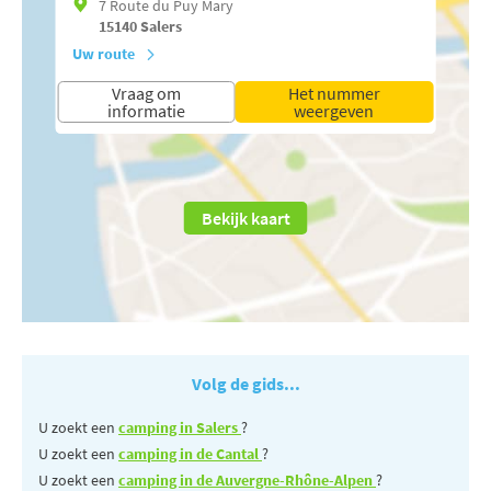
7 Route du Puy Mary
15140
Salers
Uw route
Vraag om
Het nummer
informatie
weergeven
Bekijk kaart
Volg de gids...
U zoekt een
camping in Salers
?
U zoekt een
camping in de Cantal
?
U zoekt een
camping in de Auvergne-Rhône-Alpen
?