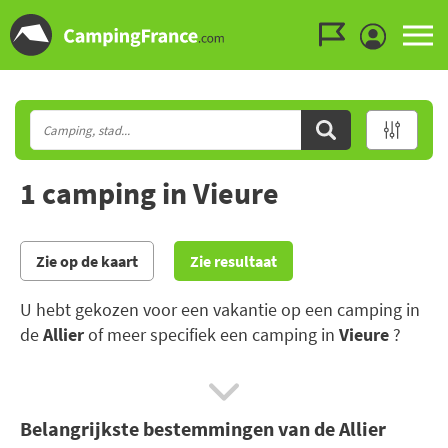
Ga naar menu
Ga naar inhoud
Ga naar zoeken
1 camping in Vieure
Zie op de kaart
Zie resultaat
U hebt gekozen voor een vakantie op een camping in
de
Allier
of meer specifiek een camping in
Vieure
?
In de Allier kunt u op ontdekking van zijn
geschiedenis gaan, of u ontspannen dankzij de
Belangrijkste bestemmingen van de Allier
natuurlijke thermische activiteit van Vichy.