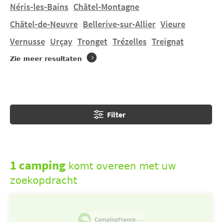
Néris-les-Bains
Châtel-Montagne
U wilt verblijven in een tent, een stacaravan huren in
Châtel-de-Neuvre
Bellerive-sur-Allier
Vieure
Vieure
op een terrein van aanvaardbare grootte ? U
Vernusse
Urçay
Tronget
Trézelles
Treignat
vindt 1 camping in
Vieure
. Ontdek CAMPING DU PLAN
D'EAU DE VIEURE.
Zie meer resultaten
Filter
1 camping
komt overeen met uw
zoekopdracht