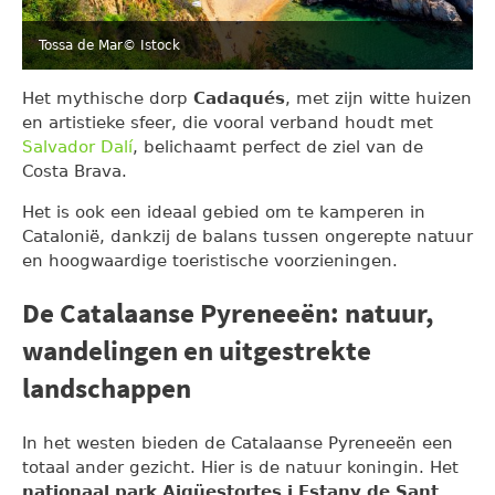
Tossa de Mar
© Istock
Het mythische dorp
Cadaqués
, met zijn witte huizen
en artistieke sfeer, die vooral verband houdt met
Salvador Dalí
, belichaamt perfect de ziel van de
Costa Brava.
Het is ook een ideaal gebied om te kamperen in
Catalonië, dankzij de balans tussen ongerepte natuur
en hoogwaardige toeristische voorzieningen.
De Catalaanse Pyreneeën: natuur,
wandelingen en uitgestrekte
landschappen
In het westen bieden de Catalaanse Pyreneeën een
totaal ander gezicht. Hier is de natuur koningin. Het
nationaal park Aigüestortes i Estany de Sant