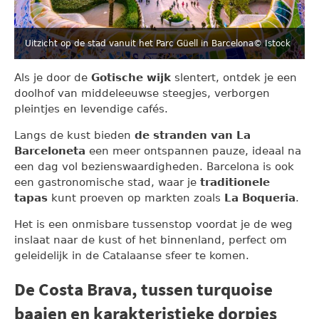
Uitzicht op de stad vanuit het Parc Güell in Barcelona
© Istock
Als je door de
Gotische wijk
slentert, ontdek je een
doolhof van middeleeuwse steegjes, verborgen
pleintjes en levendige cafés.
Langs de kust bieden
de stranden van La
Barceloneta
een meer ontspannen pauze, ideaal na
een dag vol bezienswaardigheden. Barcelona is ook
een gastronomische stad, waar je
traditionele
tapas
kunt proeven op markten zoals
La Boqueria
.
Het is een onmisbare tussenstop voordat je de weg
inslaat naar de kust of het binnenland, perfect om
geleidelijk in de Catalaanse sfeer te komen.
De Costa Brava, tussen turquoise
baaien en karakteristieke dorpjes