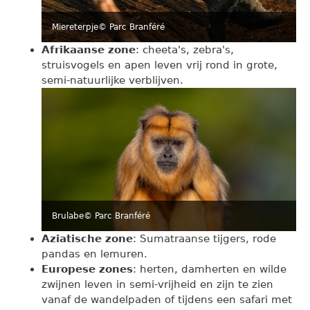
Miereterpje
© Parc Branféré
Afrikaanse zone
: cheeta's, zebra's,
struisvogels en apen leven vrij rond in grote,
semi-natuurlijke verblijven.
Brulabe
© Parc Branféré
Aziatische zone
: Sumatraanse tijgers, rode
pandas en lemuren.
Europese zones
: herten, damherten en wilde
zwijnen leven in semi-vrijheid en zijn te zien
vanaf de wandelpaden of tijdens een safari met