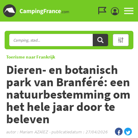
Ga naar menu
Ga naar inhoud
Ga naar zoeken
Toerisme naar Frankrijk
Dieren- en botanisch
park van Branféré: een
natuurbestemming om
het hele jaar door te
beleven
autor :
Mariam AZAÏEZ
-
publicatiedatum : 27/04/2026