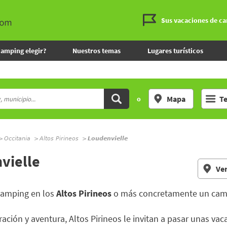
Sus vacaciones de c
camping elegir?
Nuestros temas
Lugares turísticos
Mapa
T
o
Occitania
Altos Pirineos
Loudenvielle
vielle
Ver
camping en los
Altos Pirineos
o más concretamente un cam
ación y aventura, Altos Pirineos le invitan a pasar unas vac