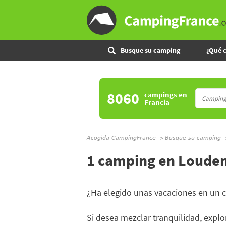
Busque su camping
¿Qué 
8060
campings
en
Francia
Acogida CampingFrance
Busque su camping
1 camping en Louden
¿Ha elegido unas vacaciones en un 
Si desea mezclar tranquilidad, explor