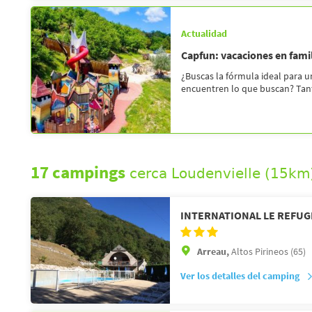
Actualidad
Capfun: vacaciones en fami
¿Buscas la fórmula ideal para u
encuentren lo que buscan? Tanto 
17 campings
cerca Loudenvielle (15km
INTERNATIONAL LE REFUG
Arreau,
Altos Pirineos (65)
Ver los detalles del camping