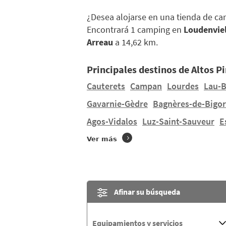
¿Desea alojarse en una tienda de c
Encontrará 1 camping en
Loudenviel
Arreau
a 14,62 km.
Principales destinos de Altos P
Cauterets
Campan
Lourdes
Lau-B
Gavarnie-Gèdre
Bagnères-de-Bigor
Agos-Vidalos
Luz-Saint-Sauveur
E
Ver más
Afinar su búsqueda
Equipamientos y servicios