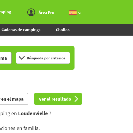
Ir al menú
Ir al contenido
Ir a buscar
amping
Área Pro
Cadenas de campings
Chollos
ema
Búsqueda por criterios
 en el mapa
Ver el resultado
ping en
Loudenvielle
?
aciones en familia.