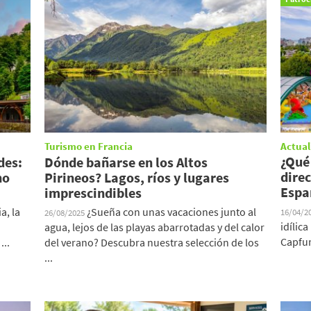
Turismo en Francia
Actual
¿Qué
des:
Dónde bañarse en los Altos
direc
no
Pirineos? Lagos, ríos y lugares
Espa
imprescindibles
a, la
¿Sueña con unas vacaciones junto al
16/04/2
26/08/2025
idílic
agua, lejos de las playas abarrotadas y del calor
Capfun
...
del verano? Descubra nuestra selección de los
...