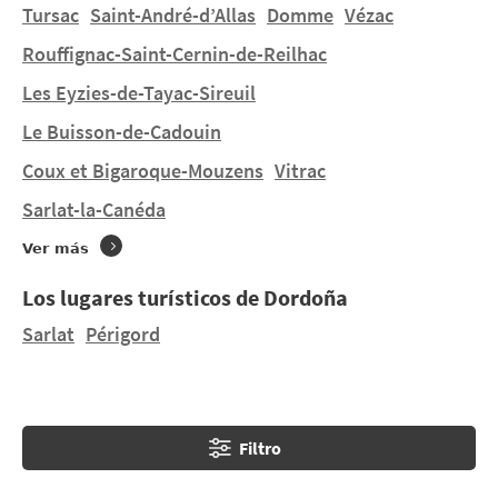
Dordoña es mundialmente famosa por sus lugares
Tursac
Saint-André-d’Allas
Domme
Vézac
inscritos en el Patrimonio Mundial de la Humanidad
Rouffignac-Saint-Cernin-de-Reilhac
(sobre todo, la cueva de Lascaux), así como por su
Les Eyzies-de-Tayac-Sireuil
gastronomía (foie gras, trufas y vino).
Le Buisson-de-Cadouin
¿Desea alojarse en una tienda de campaña o en una
Coux et Bigaroque-Mouzens
Vitrac
casa móvil en
Hautefort
en un terreno de
dimensiones humanas ? Encontrará 1 camping en
Sarlat-la-Canéda
Hautefort
. Descubra CAMPING DU COUCOU.
Ver más
Los lugares turísticos de Dordoña
Sarlat
Périgord
Filtro