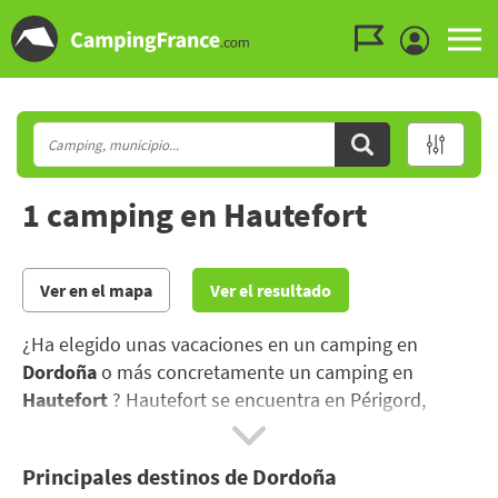
Ir al menú
Ir al contenido
Ir a buscar
1 camping en Hautefort
Ver en el mapa
Ver el resultado
¿Ha elegido unas vacaciones en un camping en
Dordoña
o más concretamente un camping en
Hautefort
? Hautefort se encuentra en Périgord,
famoso por sus productos locales y sus
emplazamientos prehistóricos..
Principales destinos de Dordoña