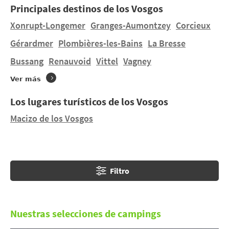
Principales destinos de los Vosgos
generosa..
Xonrupt-Longemer
Granges-Aumontzey
Corcieux
Tanto en verano como en invierno, pasar unas
Gérardmer
Plombières-les-Bains
La Bresse
vacaciones familiares en los Vosgos es disfrutar de un
Bussang
Renauvoid
Vittel
Vagney
ambiente de montaña en un territorio natural de
singular belleza.
Ver más
¿Desea alojarse en una tienda de campaña o en una
Los lugares turísticos de los Vosgos
casa móvil en
Plombières-les-Bains
en un terreno de
Macizo de los Vosgos
dimensiones humanas ? Encontrará 2 campings en
Plombières-les-Bains
. Descubra FRAITEUX,
L'HERMITAGE.
Filtro
Nuestras selecciones de campings