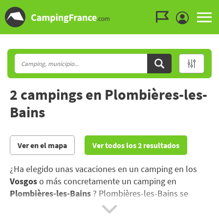
Ir al menú
Ir al contenido
Ir a buscar
2 campings en Plombières-les-
Bains
Ver en el mapa
Ver todos los 2 resultados
¿Ha elegido unas vacaciones en un camping en los
Vosgos
o más concretamente un camping en
Plombières-les-Bains
? Plombières-les-Bains se
encuentra en las macizo de los Vosgos, donde
confluyen amplios espacios abiertos y una naturaleza