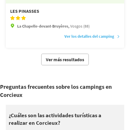
LES PINASSES
La Chapelle-devant-Bruyères,
Vosgos (88)
Ver los detalles del camping
Ver más resultados
Preguntas frecuentes sobre los campings en
Corcieux
Corcieux se encuentra cerca de Massif des Vosges
¿Cuáles son las actividades turísticas a
realizar en Corcieux?
También puede aprovechar sus vacaciones en Corcieux para de