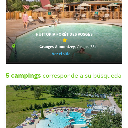
HUTTOPIA FORÊT DES VOSGES
Granges-Aumontzey,
Vosgos (88)
Ver el sitio
5 campings
corresponde a su búsqueda