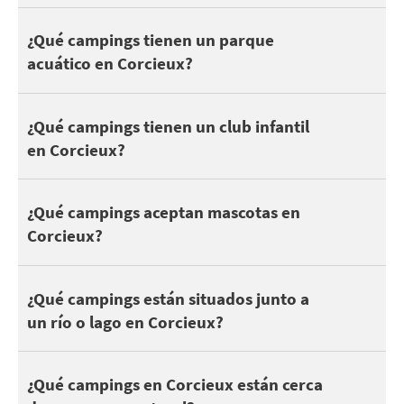
En cuanto a la naturaleza, descubra LE CHAMP DE ROCHES en 
4 campings en Corcieux tienen piscina. Dependiendo del camping,
¿Qué campings tienen un parque
Salir con los niños y disfrutar de las atracciones cerca : P
acuático en Corcieux?
A los niños y adolescentes les gusta acampar para hacer amigos. 
¿Qué campings tienen un club infantil
en Corcieux?
Estos son algunos campings que aceptan mascotas en Corcieux 
¿Qué campings aceptan mascotas en
Corcieux?
Puedes encontrar 4 campings en Corcieux junto a un lago o río.
¿Qué campings están situados junto a
un río o lago en Corcieux?
Estar cerca de un parque natural es estupendo para disfrutar d
¿Qué campings en Corcieux están cerca