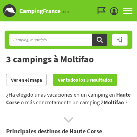
Ir al menú
Ir al contenido
Ir a buscar
3 campings à Moltifao
Ver en el mapa
Ver todos los 3 resultados
¿Ha elegido unas vacaciones en un camping en
Haute
Corse
o más concretamente un camping à
Moltifao
?
Aproveche los placeres de la playa y los paisajes
excepcionales de la Alta Córcega: de la Isle Rossa a
Principales destinos de Haute Corse
Bastia, pasando por el Cap Corse.