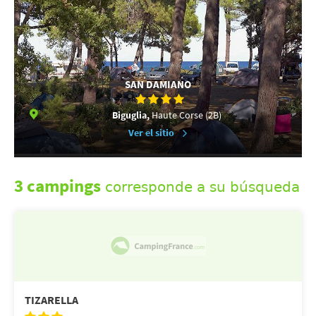
SAN DAMIANO
Biguglia,
Haute Corse (2B)
Ver el sitio
3 campings
corresponde a su búsqueda
TIZARELLA