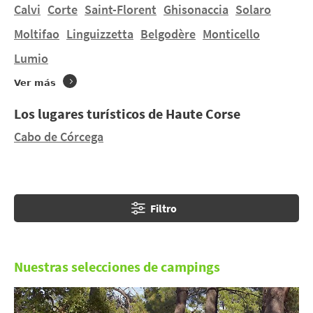
Calvi
Corte
Saint-Florent
Ghisonaccia
Solaro
¿Desea alojarse en una tienda de campaña o en una
Moltifao
Linguizzetta
Belgodère
Monticello
casa móvil à
Moltifao
en un terreno de dimensiones
Lumio
humanas ? Encontrará 3 campings en
Moltifao
.
Descubra TIZARELLA, E CANICCE, CABANELLA.
Ver más
Los lugares turísticos de Haute Corse
Cabo de Córcega
Filtro
Nuestras selecciones de campings