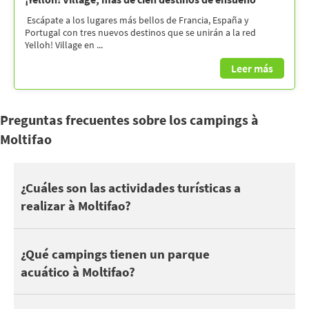
Escápate a los lugares más bellos de Francia, España y
Portugal con tres nuevos destinos que se unirán a la red
Yelloh! Village en ...
Leer más
Preguntas frecuentes sobre los campings à
Moltifao
Moltifao se encuentra cerca de Cap Corse
¿Cuáles son las actividades turísticas a
realizar à Moltifao?
También puede aprovechar sus vacaciones à Moltifao para descubr
En cuanto a la naturaleza, descubra Plage de Losari à Belgodère, 
2 campings à Moltifao tienen piscina. Dependiendo del camping, 
¿Qué campings tienen un parque
Salir con los niños y disfrutar de las atracciones .
acuático à Moltifao?