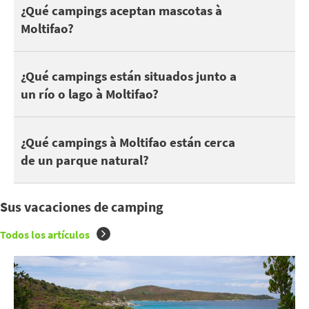
Estos son algunos campings que aceptan mascotas à Moltifao :
¿Qué campings aceptan mascotas à
Moltifao?
Puedes encontrar 3 campings à Moltifao junto a un lago o río. D
¿Qué campings están situados junto a
un río o lago à Moltifao?
Estar cerca de un parque natural es estupendo para disfrutar d
¿Qué campings à Moltifao están cerca
de un parque natural?
Sus vacaciones de camping
Todos los artículos