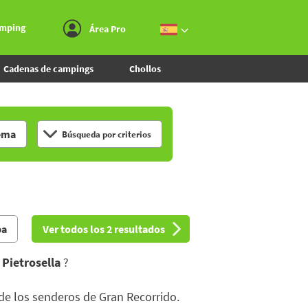
Ir al menú
Ir al contenido
Ir a buscar
amping
Área Pro
Cadenas de campings
Chollos
ema
Búsqueda por criterios
pa
Ver todos los 2 resultados
n
Pietrosella
?
 de los senderos de Gran Recorrido.