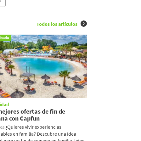
s
Todos los artículos
inado
idad
ejores ofertas de fin de
na con Capfun
¿Quieres vivir experiencias
026
dables en familia? Descubre una idea
al para un fin de semana en familia, lejos