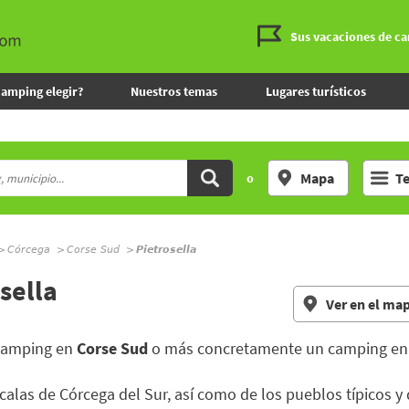
Sus vacaciones de c
camping elegir?
Nuestros temas
Lugares turísticos
Mapa
T
o
Córcega
Corse Sud
Pietrosella
sella
Ver en el ma
 camping en
Corse Sud
o más concretamente un camping e
y calas de Córcega del Sur, así como de los pueblos típicos y