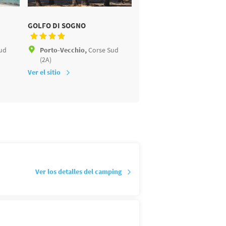
GOLFO DI SOGNO
LA VETTA
ud
Porto-Vecchio,
Corse Sud
Porto-Vecchio,
Corse S
(2A)
(2A)
Ver el sitio
Ver el sitio
a
Ver los detalles del camping