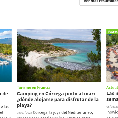
Ver más resultado
Patroc
Turismo en Francia
Actual
Las m
a de
Camping en Córcega junto al mar:
sema
¿dónde alojarse para disfrutar de la
playa?
e las
05/05/2
inolvi
el
Córcega, la joya del Mediterráneo,
08/07/2025
origin
del sur
ofrece unas vacaciones inolvidables entre