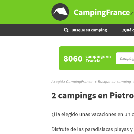
Busque su camping
¿Qué 
8060
campings
en
Francia
Acogida CampingFrance
Busque su camping
2 campings en Pietro
¿Ha elegido unas vacaciones en un
Disfrute de las paradisíacas playas 