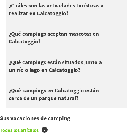
Puedes aprovechar sus vacaciones en Calcatoggio para descubrir e
¿Cuáles son las actividades turísticas a
realizar en Calcatoggio?
En cuanto a la naturaleza, descubra .
Salir con los niños y disfrutar de las atracciones .
Estos son algunos campings que aceptan mascotas en Calcatogg
¿Qué campings aceptan mascotas en
Calcatoggio?
Puedes encontrar 2 campings en Calcatoggio junto a un lago o r
¿Qué campings están situados junto a
un río o lago en Calcatoggio?
Estar cerca de un parque natural es estupendo para disfrutar d
¿Qué campings en Calcatoggio están
cerca de un parque natural?
Sus vacaciones de camping
Todos los artículos