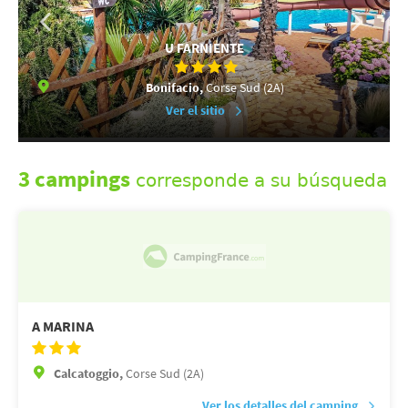
U FARNIENTE
Bonifacio,
Corse Sud (2A)
Ver el sitio
3 campings
corresponde a su búsqueda
A MARINA
Calcatoggio,
Corse Sud (2A)
Ver los detalles del camping