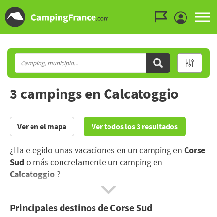
Ir al menú
Ir al contenido
Ir a buscar
3 campings en Calcatoggio
Ver en el mapa
Ver todos los 3 resultados
¿Ha elegido unas vacaciones en un camping en
Corse
Sud
o más concretamente un camping en
Calcatoggio
?
Disfrute de las paradisíacas playas y calas de Córcega
Principales destinos de Corse Sud
del Sur, así como de los pueblos típicos y de los